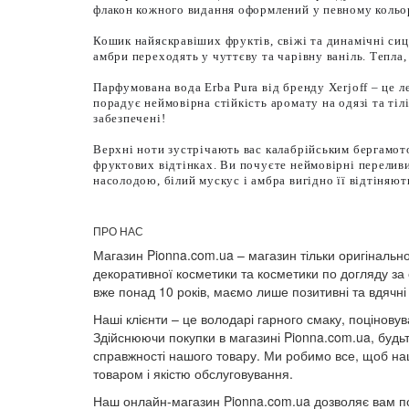
флакон кожного видання оформлений у певному кольорі
Кошик найяскравіших фруктів, свіжі та динамічні си
амбри переходять у чуттєву та чарівну ваніль. Тепла, п
Парфумована вода Erba Pura від бренду Xerjoff – це л
порадує неймовірна стійкість аромату на одязі та тіл
забезпечені!
Верхні ноти зустрічають вас калабрійським бергамото
фруктових відтінках. Ви почуєте неймовірні переливи
насолодою, білий мускус і амбра вигідно її відтіняют
ПРО НАС
Магазин Pionna.com.ua – магазин тільки оригінально
декоративної косметики та косметики по догляду за
вже понад 10 років, маємо лише позитивні та вдячні 
Наші клієнти – це володарі гарного смаку, поціновува
Здійснюючи покупки в магазині Pionna.com.ua, будьт
справжності нашого товару. Ми робимо все, щоб наш
товаром і якістю обслуговування.
Наш онлайн-магазин Pionna.com.ua дозволяє вам по