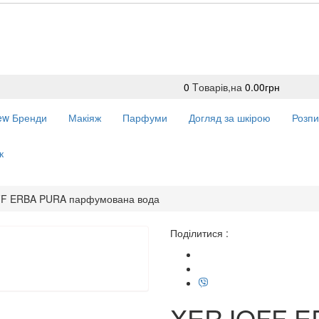
0
Tоварів,
на
0.00грн
ew
Бренди
Макіяж
Парфуми
Догляд за шкірою
Розпи
к
F ERBA PURA парфумована вода
Поділитися :
XERJOFF E