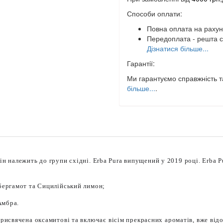
Способи оплати:
Повна оплата на рахун
Передоплата - решта с
Дізнатися більше...
Гарантії:
Ми гарантуємо справжність та
більше...
.
 він належить до групи східні. Erba Pura випущений у 2019 році. Erba 
 бергамот та Сицилійський лимон;
Амбра.
рисвячена оксамитові та включає вісім прекрасних ароматів, вже від