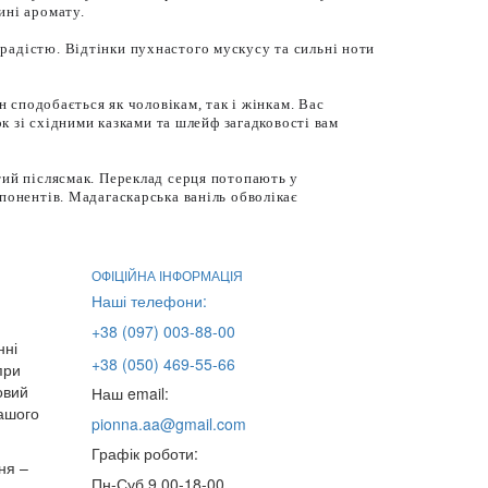
ині аромату.
радістю. Відтінки пухнастого мускусу та сильні ноти
н сподобається як чоловікам, так і жінкам. Вас
ок зі східними казками та шлейф загадковості вам
тий післясмак. Переклад серця потопають у
понентів. Мадагаскарська ваніль обволікає
ОФІЦІЙНА ІНФОРМАЦІЯ
Наші телефони:
+38 (097) 003-88-00
нні
+38 (050) 469-55-66
при
овий
Наш email:
нашого
pionna.aa@gmail.com
Графік роботи:
ня –
Пн-Суб 9.00-18-00