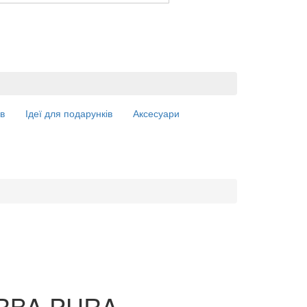
в
Ідеї для подарунків
Аксесуари
RBA PURA