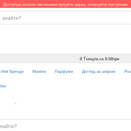
Доступна оплата частинами-купуйте зараз, сплачуйте поступово
0
Tоварів,
на
0.00грн
new
Бренди
Макіяж
Парфуми
Догляд за шкірою
Роз
бек
Доставка
,
Оплата