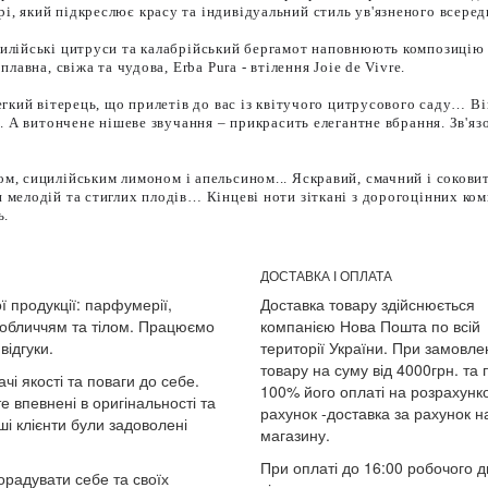
, який підкреслює красу та індивідуальний стиль ув'язненого всеред
цилійські цитруси та калабрійський бергамот наповнюють композицію 
лавна, свіжа та чудова, Erba Pura - втілення Joie de Vivre.
егкий вітерець, що прилетів до вас із квітучого цитрусового саду… Ві
і. А витончене нішеве звучання – прикрасить елегантне вбрання. Зв'яз
м, сицилійським лимоном і апельсином... Яскравий, смачний і сокови
 мелодій та стиглих плодів… Кінцеві ноти зіткані з дорогоцінних ком
ь.
ДОСТАВКА І ОПЛАТА
ї продукції: парфумерії,
Доставка товару здійснюється
 обличчям та тілом. Працюємо
компанією Нова Пошта по всій
відгуки.
території України. При замовле
товару на суму від 4000грн. та 
чі якості та поваги до себе.
100% його оплаті на розрахунк
е впевнені в оригінальності та
рахунок -доставка за рахунок 
і клієнти були задоволені
магазину.
При оплаті до 16:00 робочого д
радувати себе та своїх