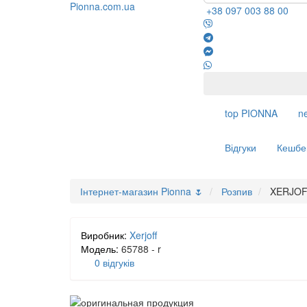
+38 097 003 88 00
top
PIONNA
n
Відгуки
Кешбе
Інтернет-магазин Pionna 🌷
Розпив
XERJOF
Виробник:
Xerjoff
Модель:
65788 - r
0 відгуків