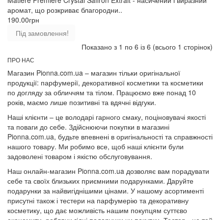
аромат, що розкриває благородни..
190.00грн
Під замовлення!
Показано з 1 по 6 із 6 (всього 1 сторінок)
ПРО НАС
Магазин Pionna.com.ua – магазин тільки оригінальної
продукції: парфумерії, декоративної косметики та косметики
по догляду за обличчям та тілом. Працюємо вже понад 10
років, маємо лише позитивні та вдячні відгуки.
Наші клієнти – це володарі гарного смаку, поціновувачі якості
та поваги до себе. Здійснюючи покупки в магазині
Pionna.com.ua, будьте впевнені в оригінальності та справжності
нашого товару. Ми робимо все, щоб наші клієнти були
задоволені товаром і якістю обслуговування.
Наш онлайн-магазин Pionna.com.ua дозволяє вам порадувати
себе та своїх близьких приємними подарунками. Даруйте
подарунки за найвигіднішими цінами. У нашому асортименті
присутні також і тестери на парфумерію та декоративну
косметику, що дає можливість нашим покупцям суттєво
економити, роблячи гідні подарунки чи покупки. Тестер - це той