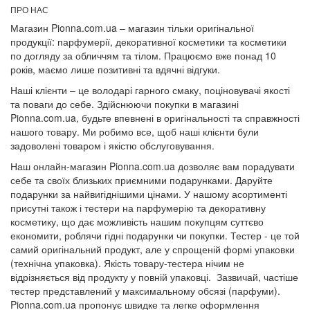
ПРО НАС
Магазин Pionna.com.ua – магазин тільки оригінальної
продукції: парфумерії, декоративної косметики та косметики
по догляду за обличчям та тілом. Працюємо вже понад 10
років, маємо лише позитивні та вдячні відгуки.
Наші клієнти – це володарі гарного смаку, поціновувачі якості
та поваги до себе. Здійснюючи покупки в магазині
Pionna.com.ua, будьте впевнені в оригінальності та справжності
нашого товару. Ми робимо все, щоб наші клієнти були
задоволені товаром і якістю обслуговування.
Наш онлайн-магазин Pionna.com.ua дозволяє вам порадувати
себе та своїх близьких приємними подарунками. Даруйте
подарунки за найвигіднішими цінами. У нашому асортименті
присутні також і тестери на парфумерію та декоративну
косметику, що дає можливість нашим покупцям суттєво
економити, роблячи гідні подарунки чи покупки. Тестер - це той
самий оригінальний продукт, але у спрощеній формі упаковки
(технічна упаковка). Якість товару-тестера нічим не
відрізняється від продукту у повній упаковці. Зазвичай, частіше
тестер представлений у максимальному обсязі (парфуми).
Pionna.com.ua пропонує швидке та легке оформлення