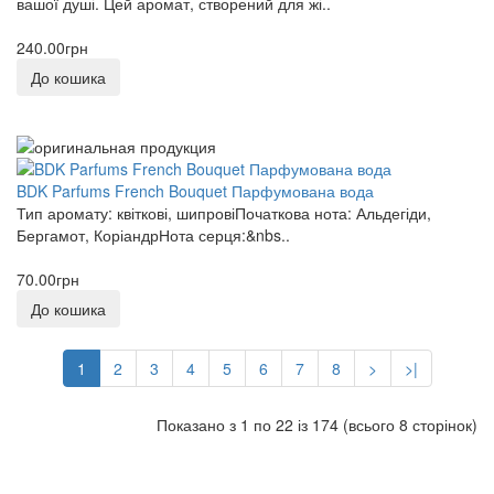
вашої душі. Цей аромат, створений для жі..
240.00грн
До кошика
BDK Parfums French Bouquet Парфумована вода
Тип аромату: квіткові, шипровіПочаткова нота: Альдегіди,
Бергамот, КоріандрНота серця:&nbs..
70.00грн
До кошика
1
2
3
4
5
6
7
8
>
>|
Показано з 1 по 22 із 174 (всього 8 сторінок)