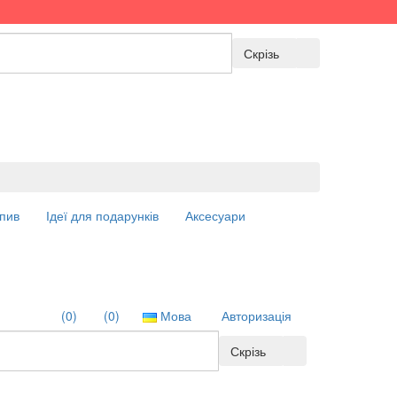
Скрізь
пив
Ідеї для подарунків
Аксесуари
(0)
(0)
Мова
Авторизація
Скрізь