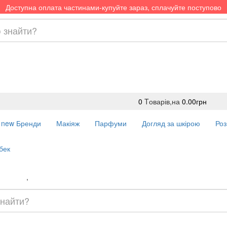
Доступна оплата частинами-купуйте зараз, сплачуйте поступово
0
Tоварів,
на
0.00грн
new
Бренди
Макіяж
Парфуми
Догляд за шкірою
Роз
бек
Доставка
,
Оплата