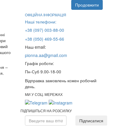
Продовжити
ОФІЦІЙНА ІНФОРМАЦІЯ
Наші телефони:
+38 (097) 003-88-00
нні
+38 (050) 469-55-66
при
овий
Наш email:
нашого
pionna.aa@gmail.com
Графік роботи:
ня –
Пн-Суб 9.00-18-00
я.
Відправка замовлень кожен робочий
день.
МИ У СОЦ. МЕРЕЖАХ
ПІДПИШІТЬСЯ НА РОЗСИЛКУ
Підписатися