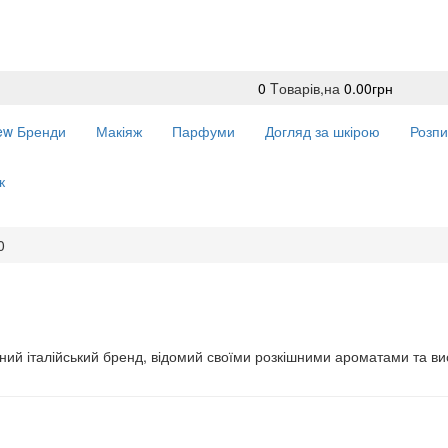
0
Tоварів,
на
0.00грн
ew
Бренди
Макіяж
Парфуми
Догляд за шкірою
Розпи
к
0
жний італійський бренд, відомий своїми розкішними ароматами та в