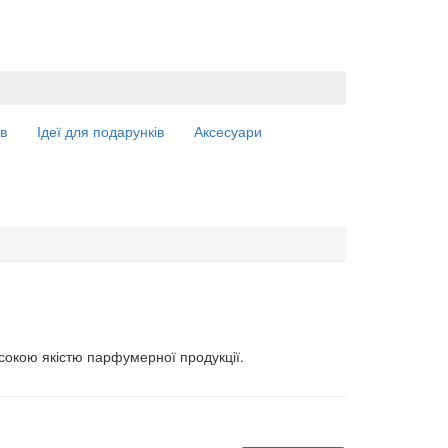
в
Ідеї для подарунків
Аксесуари
исокою якістю парфумерної продукції.