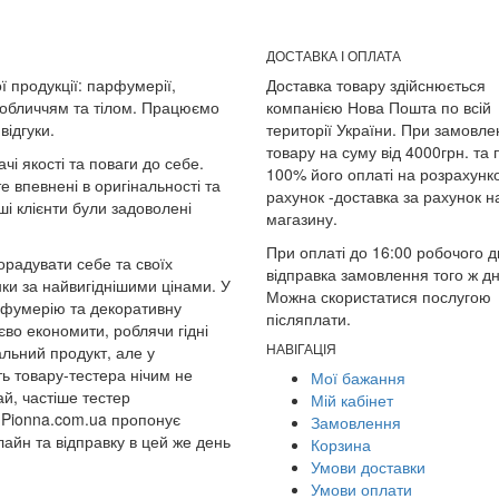
ДОСТАВКА І ОПЛАТА
ї продукції: парфумерії,
Доставка товару здійснюється
 обличчям та тілом. Працюємо
компанією Нова Пошта по всій
відгуки.
території України. При замовле
товару на суму від 4000грн. та 
чі якості та поваги до себе.
100% його оплаті на розрахунк
е впевнені в оригінальності та
рахунок -доставка за рахунок 
і клієнти були задоволені
магазину.
При оплаті до 16:00 робочого д
радувати себе та своїх
відправка замовлення того ж дн
и за найвигіднішими цінами. У
Можна скористатися послугою
арфумерію та декоративну
післяплати.
во економити, роблячи гідні
НАВІГАЦІЯ
альний продукт, але у
ть товару-тестера нічим не
Мої бажання
ай, частіше тестер
Мій кабінет
 Pionna.com.ua пропонує
Замовлення
айн та відправку в цей же день
Корзина
Умови доставки
Умови оплати