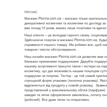
ПРО НАС
Магазин Pionna.com.ua – магазин тільки оригінально
декоративної косметики та косметики по догляду за
вже понад 10 років, маємо лише позитивні та вдячні 
Наші клієнти – це володарі гарного смаку, поціновува
Здійснюючи покупки в магазині Pionna.com.ua, будьт
справжності нашого товару. Ми робимо все, щоб наш
товаром і якістю обслуговування.
Наш онлайн-магазин Pionna.com.ua дозволяє вам по
близьких приємними подарунками. Даруйте подарунк
нашому асортименті присутні також і тестери на п
косметику, що дає можливість нашим покупцям суттє
подарунки чи покупки. Тестер - це той самий оригін
спрощеній формі упаковки (технічна упаковка). Якіс
відрізняється від продукту у повній упаковці. Зазвич
представлений у максимальному обсязі (парфуми).
швидке та легке оформлення замовлень, оплату онл
(робочий). Все дуже легко та оперативно.