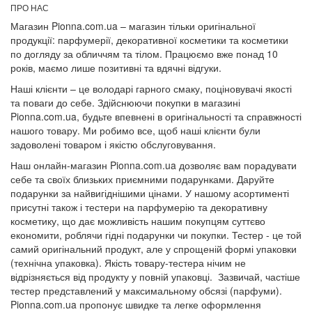
ПРО НАС
Магазин Pionna.com.ua – магазин тільки оригінальної
продукції: парфумерії, декоративної косметики та косметики
по догляду за обличчям та тілом. Працюємо вже понад 10
років, маємо лише позитивні та вдячні відгуки.
Наші клієнти – це володарі гарного смаку, поціновувачі якості
та поваги до себе. Здійснюючи покупки в магазині
Pionna.com.ua, будьте впевнені в оригінальності та справжності
нашого товару. Ми робимо все, щоб наші клієнти були
задоволені товаром і якістю обслуговування.
Наш онлайн-магазин Pionna.com.ua дозволяє вам порадувати
себе та своїх близьких приємними подарунками. Даруйте
подарунки за найвигіднішими цінами. У нашому асортименті
присутні також і тестери на парфумерію та декоративну
косметику, що дає можливість нашим покупцям суттєво
економити, роблячи гідні подарунки чи покупки. Тестер - це той
самий оригінальний продукт, але у спрощеній формі упаковки
(технічна упаковка). Якість товару-тестера нічим не
відрізняється від продукту у повній упаковці. Зазвичай, частіше
тестер представлений у максимальному обсязі (парфуми).
Pionna.com.ua пропонує швидке та легке оформлення