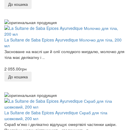
До кошика
La Sultane de Saba Epices Ayurvedique Молочко для тіла, 200
мл
Засноване на маслі ши й олії солодкого мигдалю, молочко для
тіла має делікатну і ..
2 055.00грн
До кошика
La Sultane de Saba Epices Ayurvedique Скраб для тіла
шовковий, 200 мл
Скраб м'яко і делікатно відлущує омертвілі частинки шкіри.
Протеїни шовку підтримують, зволожують, п..