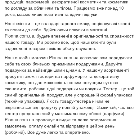
продукції: парфумерії, декоративної косметики та косметики
по догляду за обличчям та тілом. Працюємо вже понад 10
років, маємо лише позитивні та вдячні відгуки.
Наші клієнти – це володарі гарного смаку, поціновувачі якості
та поваги до себе. Здійснюючи покупки в магазині
Pionna.com.ua, будьте впевнені в оригінальності та справжності
нашого товару. Ми робимо все, щоб наші клієнти були
задоволені товаром і якістю обслуговування.
Наш онлайн-магазин Pionna.com.ua дозволяє вам порадувати
себе та своїх близьких приємними подарунками. Даруйте
подарунки за найвигіднішими цінами. У нашому асортименті
присутні також і тестери на парфумерію та декоративну
косметику, що дає можливість нашим покупцям суттєво
економити, роблячи гідні подарунки чи покупки. Тестер - це той
самий оригінальний продукт, але у спрощеній формі упаковки
(технічна упаковка). Якість товару-тестера нічим не
відрізняється від продукту у повній упаковці. Зазвичай, частіше
тестер представлений у максимальному обсязі (парфуми).
Pionna.com.ua пропонує швидке та легке оформлення
замовлень, оплату онлайн та відправку в цей же день
(робочий). Все дуже легко та оперативно.