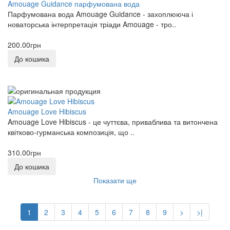
Amouage Guidance парфумована вода
Парфумована вода Amouage Guidance - захоплююча і
новаторська інтерпретація тріади Amouage - тро..
200.00грн
До кошика
Amouage Love Hibiscus
Amouage Love Hibiscus - це чуттєва, приваблива та витончена
квітково-гурманська композиція, що ..
310.00грн
До кошика
Показати ще
1
2
3
4
5
6
7
8
9
>
>|