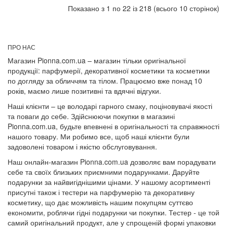
Показано з 1 по 22 із 218 (всього 10 сторінок)
ПРО НАС
Магазин Pionna.com.ua – магазин тільки оригінальної
продукції: парфумерії, декоративної косметики та косметики
по догляду за обличчям та тілом. Працюємо вже понад 10
років, маємо лише позитивні та вдячні відгуки.
Наші клієнти – це володарі гарного смаку, поціновувачі якості
та поваги до себе. Здійснюючи покупки в магазині
Pionna.com.ua, будьте впевнені в оригінальності та справжності
нашого товару. Ми робимо все, щоб наші клієнти були
задоволені товаром і якістю обслуговування.
Наш онлайн-магазин Pionna.com.ua дозволяє вам порадувати
себе та своїх близьких приємними подарунками. Даруйте
подарунки за найвигіднішими цінами. У нашому асортименті
присутні також і тестери на парфумерію та декоративну
косметику, що дає можливість нашим покупцям суттєво
економити, роблячи гідні подарунки чи покупки. Тестер - це той
самий оригінальний продукт, але у спрощеній формі упаковки