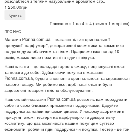
розслабтеся з теплим натуральним ароматом стр..
1 250.00грн
Купить
Показано з 1 по 4 із 4 (всього 1 сторінок)
ПРО НАС
Магазин Pionna.com.ua – магазин тільки оригінальної
продукції: парфумерії, декоративної косметики та косметики
по догляду за обличчям та тілом. Працюємо вже понад 10
років, маємо лише позитивні та вдячні відгуки.
Наші клієнти – це володарі гарного смаку, поціновувачі якості
та поваги до себе. Здійснюючи покупки в магазині
Pionna.com.ua, будьте впевнені в оригінальності та справжності
нашого товару. Ми робимо все, щоб наші клієнти були
задоволені товаром і якістю обслуговування.
Наш онлайн-магазин Pionna.com.ua дозволяє вам порадувати
себе та своїх близьких приємними подарунками. Даруйте
подарунки за найвигіднішими цінами. У нашому асортименті
присутні також і тестери на парфумерію та декоративну
косметику, що дає можливість нашим покупцям суттєво
економити, роблячи гідні подарунки чи покупки. Тестер - це той