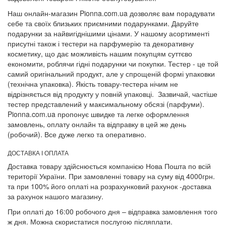
Наш онлайн-магазин Pionna.com.ua дозволяє вам порадувати
себе та своїх близьких приємними подарунками. Даруйте
подарунки за найвигіднішими цінами. У нашому асортименті
присутні також і тестери на парфумерію та декоративну
косметику, що дає можливість нашим покупцям суттєво
економити, роблячи гідні подарунки чи покупки. Тестер - це той
самий оригінальний продукт, але у спрощеній формі упаковки
(технічна упаковка). Якість товару-тестера нічим не
відрізняється від продукту у повній упаковці. Зазвичай, частіше
тестер представлений у максимальному обсязі (парфуми).
Pionna.com.ua пропонує швидке та легке оформлення
замовлень, оплату онлайн та відправку в цей же день
(робочий). Все дуже легко та оперативно.
ДОСТАВКА І ОПЛАТА
Доставка товару здійснюється компанією Нова Пошта по всій
території України. При замовленні товару на суму від 4000грн.
та при 100% його оплаті на розрахунковий рахунок -доставка
за рахунок нашого магазину.
При оплаті до 16:00 робочого дня – відправка замовлення того
ж дня. Можна скористатися послугою післяплати.