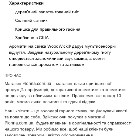
Характеристики
дерев'яний запатентований гніт
Скляний свічник
Кришка для правильного гасіння
Зроблено в США
Ароматична свічка WoodWick® дарує мультисенсорні
відчуття. Завдяки натуральному дерев'яному гноту
створюється заспокійливий звук каміна, а оселя
наповнюється ароматом та затишком.
ПРО НАС
Магазин Pionna.com.ua – магазин тільки оригінальної
продукції: парфумерії, декоративної косметики та косметики
по догляду за обличчям та тілом. Працюємо вже понад 10
років, маємо лише позитивні та вдячні відгуки.
Наші клієнти – це володарі гарного смаку, поціновувачі якості
та поваги до себе. Здійснюючи покупки в магазині
Pionna.com.ua, будьте впевнені в оригінальності та справжності
нашого товару. Ми робимо все, щоб наші клієнти були
задоволені товаром і якістю обслуговування.