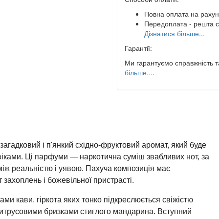
Повна оплата на рахун
Передоплата - решта с
Дізнатися більше...
Гарантії:
Ми гарантуємо справжність та
більше...
.
агадковий і п'янкий східно-фруктовий аромат, який буде
овіками. Ці парфуми — наркотична суміш звабливих нот, за
між реальністю і уявою. Пахуча композиція має
 захоплень і божевільної пристрасті.
ми кави, гіркота яких тонко підкреслюється свіжістю
цитрусовими бризками стиглого мандарина. Вступний