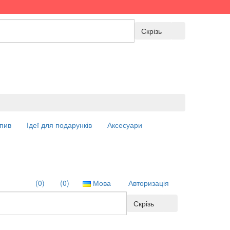
Скрізь
пив
Ідеї для подарунків
Аксесуари
(0)
(0)
Мова
Авторизація
Скрізь