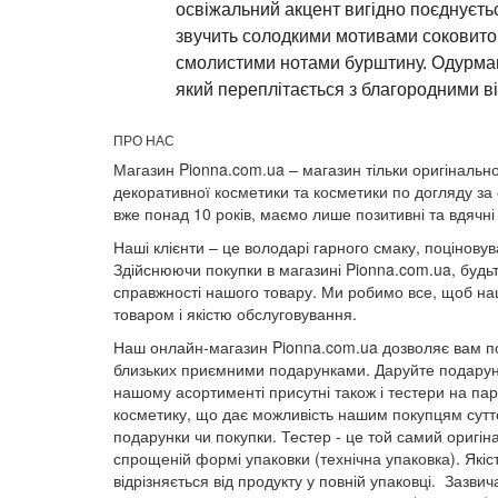
освіжальний акцент вигідно поєднуєть
звучить солодкими мотивами соковитог
смолистими нотами бурштину. Одурма
який переплітається з благородними в
ПРО НАС
Магазин Pionna.com.ua – магазин тільки оригінально
декоративної косметики та косметики по догляду за
вже понад 10 років, маємо лише позитивні та вдячні 
Наші клієнти – це володарі гарного смаку, поціновува
Здійснюючи покупки в магазині Pionna.com.ua, будьт
справжності нашого товару. Ми робимо все, щоб наш
товаром і якістю обслуговування.
Наш онлайн-магазин Pionna.com.ua дозволяє вам по
близьких приємними подарунками. Даруйте подарунк
нашому асортименті присутні також і тестери на п
косметику, що дає можливість нашим покупцям суттє
подарунки чи покупки. Тестер - це той самий оригін
спрощеній формі упаковки (технічна упаковка). Якіс
відрізняється від продукту у повній упаковці. Зазвич