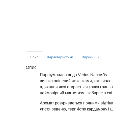
Опис
Характеристики
Відгуки (0)
Опис
Парфумована вода Vertus Narcos'is — з
високо оцінений як жінками, так і чол
вдихання якої стирається тонка грань 
неймовірний магнетизм і забирає в світ
Аромат розкривається пряними відтінка
листя ревеню, терпкістю кардамону і 