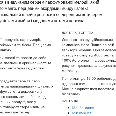
ся з вишуканим серцем парфумованої мелодії, який
о манго, перцевими акордами імбиру і злегка
нювальний шлейф розноситься деревним ветивером,
ідтінками амбри і медовими нотами персика.
ДОСТАВКА І ОПЛАТА
ї продукції: парфумерії,
Доставка товару здійснюється
 обличчям та тілом. Працюємо
компанією Нова Пошта по всій
відгуки.
території України. При замовле
товару на суму від 4000грн. та 
чі якості та поваги до себе.
100% його оплаті на розрахунк
е впевнені в оригінальності та
рахунок -доставка за рахунок 
і клієнти були задоволені
магазину.
При оплаті до 16:00 робочого д
радувати себе та своїх
відправка замовлення того ж дн
и за найвигіднішими цінами. У
Можна скористатися послугою
арфумерію та декоративну
післяплати.
во економити, роблячи гідні
НАВІГАЦІЯ
альний продукт, але у
ть товару-тестера нічим не
Мої бажання
ай, частіше тестер
Мій кабінет