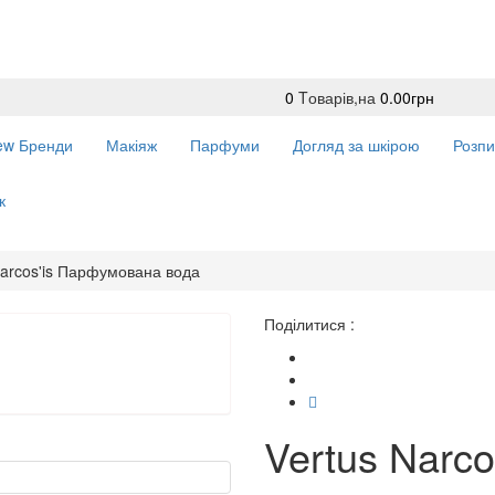
0
Tоварів,
на
0.00грн
ew
Бренди
Макіяж
Парфуми
Догляд за шкірою
Розпи
к
Narcos'is Парфумована вода
Поділитися :
Vertus Narc