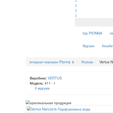
top
PIONNA
n
Відгуки
Кешбе
Інтернет-магазин Pionna 🌷
Розпив
Vertus 
Виробник:
VERTUS
Модель:
411 - r
0 відгуків