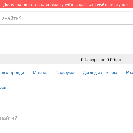
Доступна оплата частинами-купуйте зараз, сплачуйте поступово
0
Tоварів,
на
0.00грн
new
Бренди
Макіяж
Парфуми
Догляд за шкірою
Роз
бек
Доставка
,
Оплата