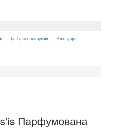
в
Ідеї для подарунків
Аксесуари
os'is Парфумована