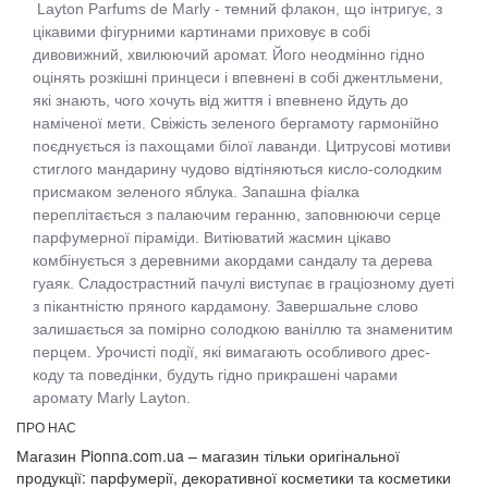
Layton Parfums de Marly
- темний флакон, що інтригує, з
цікавими фігурними картинами приховує в собі
дивовижний, хвилюючий аромат. Його неодмінно гідно
оцінять розкішні принцеси і впевнені в собі джентльмени,
які знають, чого хочуть від життя і впевнено йдуть до
наміченої мети. Свіжість зеленого бергамоту гармонійно
поєднується із пахощами білої лаванди. Цитрусові мотиви
стиглого мандарину чудово відтіняються кисло-солодким
присмаком зеленого яблука. Запашна фіалка
переплітається з палаючим геранню, заповнюючи серце
парфумерної піраміди. Витіюватий жасмин цікаво
комбінується з деревними акордами сандалу та дерева
гуаяк. Сладострастний пачулі виступає в граціозному дуеті
з пікантністю пряного кардамону. Завершальне слово
залишається за помірно солодкою ваніллю та знаменитим
перцем. Урочисті події, які вимагають особливого дрес-
коду та поведінки, будуть гідно прикрашені чарами
аромату Marly Layton.
ПРО НАС
Магазин Pionna.com.ua – магазин тільки оригінальної
продукції: парфумерії, декоративної косметики та косметики