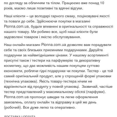
по догляду за обличчям та тілом. Працюємо вже понад 10
років, маємо лише позитивні та вдячні відгуки.
Наші клієнти – це володарі гарного смаку, поціновувачі якості
та поваги до себе. Здійснюючи покупки в магазині
Pionna.com.ua, будьте впевнені в оригінальності та справжності
нашого товару. Ми робимо все, щоб наші клієнти були
задоволені товаром і якістю обслуговування.
Наш онлайн-магазин Pionna.com.ua дозволяє вам порадувати
себе та своїх близьких приємними подарунками. Даруйте
подарунки за найвигіднішими цінами. У нашому асортименті
присутні також і тестери на парфумерію та декоративну
косметику, що дає можливість нашим покупцям суттєво
економити, роблячи гідні подарунки чи покупки. Тестер - це той
самий оригінальний продукт, але у спрощеній формі упаковки
(технічна упаковка). Якість товару-тестера нічим не
відрізняється від продукту у повній упаковці. Зазвичай, частіше
тестер представлений у максимальному обсязі (парфуми).
Pionna.com.ua пропонує швидке та легке оформлення
замовлень, оплату онлайн та відправку в цей же день
(робочий). Все дуже легко та оперативно.
ДОСТАВКА І ОПЛАТА