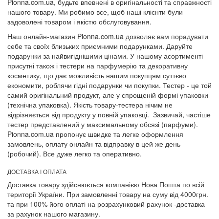
Pionna.com.ua, будьте впевнені в оригінальності та справжності
нашого товару. Ми робимо все, щоб наші клієнти були
задоволені товаром і якістю обслуговування.
Наш онлайн-магазин Pionna.com.ua дозволяє вам порадувати
себе та своїх близьких приємними подарунками. Даруйте
подарунки за найвигіднішими цінами. У нашому асортименті
присутні також і тестери на парфумерію та декоративну
косметику, що дає можливість нашим покупцям суттєво
економити, роблячи гідні подарунки чи покупки. Тестер - це той
самий оригінальний продукт, але у спрощеній формі упаковки
(технічна упаковка). Якість товару-тестера нічим не
відрізняється від продукту у повній упаковці. Зазвичай, частіше
тестер представлений у максимальному обсязі (парфуми).
Pionna.com.ua пропонує швидке та легке оформлення
замовлень, оплату онлайн та відправку в цей же день
(робочий). Все дуже легко та оперативно.
ДОСТАВКА І ОПЛАТА
Доставка товару здійснюється компанією Нова Пошта по всій
території України. При замовленні товару на суму від 4000грн.
та при 100% його оплаті на розрахунковий рахунок -доставка
за рахунок нашого магазину.