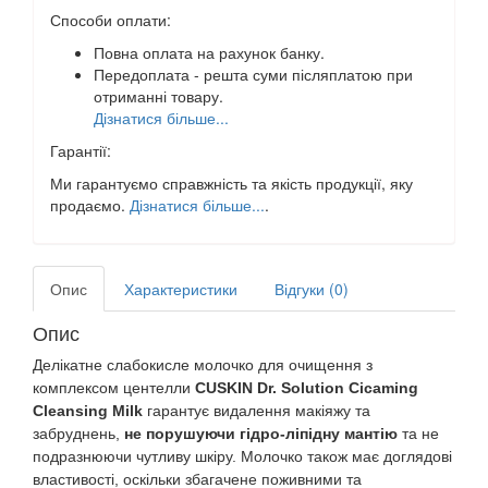
Способи оплати:
Повна оплата на рахунок банку.
Передоплата - решта суми післяплатою при
отриманні товару.
Дізнатися більше...
Гарантії:
Ми гарантуємо справжність та якість продукції, яку
продаємо.
Дізнатися більше...
.
Опис
Характеристики
Відгуки (0)
Опис
Делікатне слабокисле молочко для очищення з
комплексом центелли
CUSKIN Dr. Solution Cicaming
Cleansing Milk
гарантує видалення макіяжу та
забруднень,
не порушуючи гідро-ліпідну мантію
та не
подразнюючи чутливу шкіру. Молочко також має доглядові
властивості, оскільки збагачене поживними та