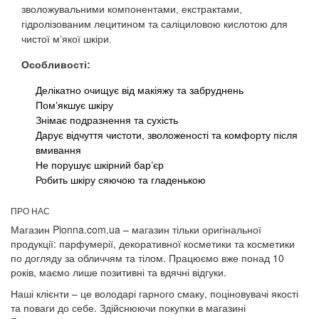
зволожувальними компонентами, екстрактами,
гідролізованим лецитином та саліциловою кислотою для
чистої м’якої шкіри.
Особливості:
Делікатно очищує від макіяжу та забруднень
Пом’якшує шкіру
Знімає подразнення та сухість
Дарує відчуття чистоти, зволоженості та комфорту після
вмивання
Не порушує шкірний бар’єр
Робить шкіру сяючою та гладенькою
ПРО НАС
Магазин Pionna.com.ua – магазин тільки оригінальної
продукції: парфумерії, декоративної косметики та косметики
по догляду за обличчям та тілом. Працюємо вже понад 10
років, маємо лише позитивні та вдячні відгуки.
Наші клієнти – це володарі гарного смаку, поціновувачі якості
та поваги до себе. Здійснюючи покупки в магазині