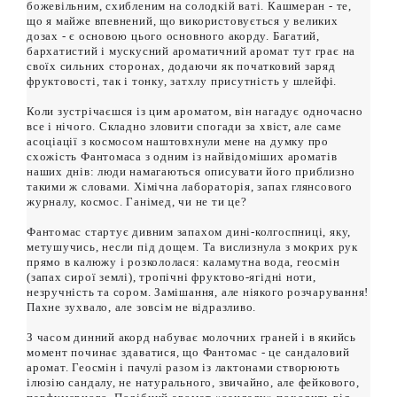
божевільним, схибленим на солодкій ваті. Кашмеран - те,
що я майже впевнений, що використовується у великих
дозах - є основою цього основного акорду. Багатий,
бархатистий і мускусний ароматичний аромат тут грає на
своїх сильних сторонах, додаючи як початковий заряд
фруктовості, так і тонку, затхлу присутність у шлейфі.
Коли зустрічаєшся із цим ароматом, він нагадує одночасно
все і нічого. Складно зловити спогади за хвіст, але саме
асоціації з космосом наштовхнули мене на думку про
схожість Фантомаса з одним із найвідоміших ароматів
наших днів: люди намагаються описувати його приблизно
такими ж словами. Хімічна лабораторія, запах глянсового
журналу, космос. Ганімед, чи не ти це?
Фантомас стартує дивним запахом дині-колгоспниці, яку,
метушучись, несли під дощем. Та вислизнула з мокрих рук
прямо в калюжу і розкололася: каламутна вода, геосмін
(запах сирої землі), тропічні фруктово-ягідні ноти,
незручність та сором. Замішання, але ніякого розчарування!
Пахне зухвало, але зовсім не відразливо.
З часом динний акорд набуває молочних граней і в якийсь
момент починає здаватися, що Фантомас - це сандаловий
аромат. Геосмін і пачулі разом із лактонами створюють
ілюзію сандалу, не натурального, звичайно, але фейкового,