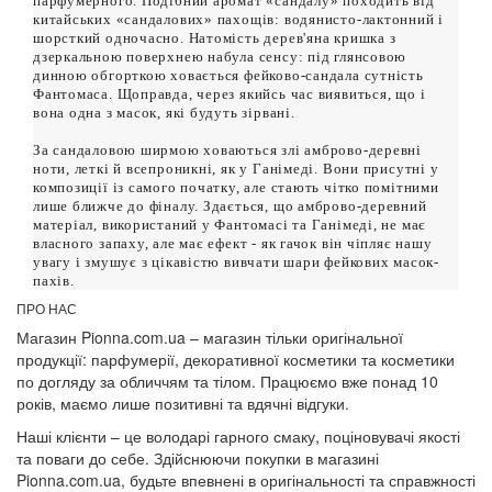
парфумерного. Подібний аромат «сандалу» походить від
китайських «сандалових» пахощів: водянисто-лактонний і
шорсткий одночасно. Натомість дерев'яна кришка з
дзеркальною поверхнею набула сенсу: під глянсовою
динною обгорткою ховається фейково-сандала сутність
Фантомаса. Щоправда, через якийсь час виявиться, що і
вона одна з масок, які будуть зірвані.
За сандаловою ширмою ховаються злі амброво-деревні
ноти, леткі й всепроникні, як у Ганімеді. Вони присутні у
композиції із самого початку, але стають чітко помітними
лише ближче до фіналу. Здається, що амброво-деревний
матеріал, використаний у Фантомасі та Ганімеді, не має
власного запаху, але має ефект - як гачок він чіпляє нашу
увагу і змушує з цікавістю вивчати шари фейкових масок-
пахів.
ПРО НАС
Магазин Pionna.com.ua – магазин тільки оригінальної
продукції: парфумерії, декоративної косметики та косметики
по догляду за обличчям та тілом. Працюємо вже понад 10
років, маємо лише позитивні та вдячні відгуки.
Наші клієнти – це володарі гарного смаку, поціновувачі якості
та поваги до себе. Здійснюючи покупки в магазині
Pionna.com.ua, будьте впевнені в оригінальності та справжності