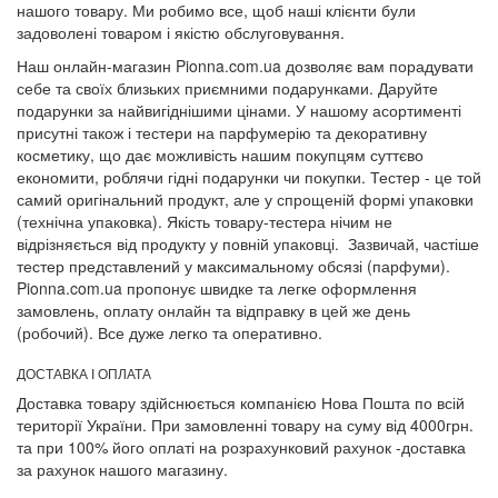
нашого товару. Ми робимо все, щоб наші клієнти були
задоволені товаром і якістю обслуговування.
Наш онлайн-магазин Pionna.com.ua дозволяє вам порадувати
себе та своїх близьких приємними подарунками. Даруйте
подарунки за найвигіднішими цінами. У нашому асортименті
присутні також і тестери на парфумерію та декоративну
косметику, що дає можливість нашим покупцям суттєво
економити, роблячи гідні подарунки чи покупки. Тестер - це той
самий оригінальний продукт, але у спрощеній формі упаковки
(технічна упаковка). Якість товару-тестера нічим не
відрізняється від продукту у повній упаковці. Зазвичай, частіше
тестер представлений у максимальному обсязі (парфуми).
Pionna.com.ua пропонує швидке та легке оформлення
замовлень, оплату онлайн та відправку в цей же день
(робочий). Все дуже легко та оперативно.
ДОСТАВКА І ОПЛАТА
Доставка товару здійснюється компанією Нова Пошта по всій
території України. При замовленні товару на суму від 4000грн.
та при 100% його оплаті на розрахунковий рахунок -доставка
за рахунок нашого магазину.