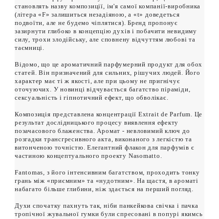
становлять назву композиції, ім'я самої компанії-виробника
(літера «F» залишиться незадіяною, а «t» доведеться
подвоїти, але не будемо чіплятися). Бренд пропонує
зазирнути глибоко в концепцію духів і побачити невидиму
силу, трохи злодійську, але сповнену відчуттям любові та
таємниці.
Відомо, що це ароматичний парфумерний продукт для обох
статей. Він призначений для сильних, рішучих людей. Його
характер має ті ж якості, але при цьому не пригнічує
оточуючих. У новинці відчувається багатство піраміди,
сексуальність і гіпнотичний ефект, що обволікає.
Композиція представлена концентрації Extrait de Parfum. Це
результат дослідницького процесу виявлення ефекту
позачасового блаженства. Аромат - невловимий ключ до
розгадки трансгресивного акта, виконаного з легкістю та
витонченою точністю. Елегантний флакон для парфумів є
частиною концептуального проекту Nasomatto.
Fantomas, з його інтенсивним багатством, проходить тонку
грань між «приємним» та «нудотним». На щастя, в ароматі
набагато більше глибини, ніж здається на перший погляд.
Духи спочатку пахнуть так, ніби панкейкова свічка і пачка
тропічної жувальної гумки були спресовані в попурі якимсь