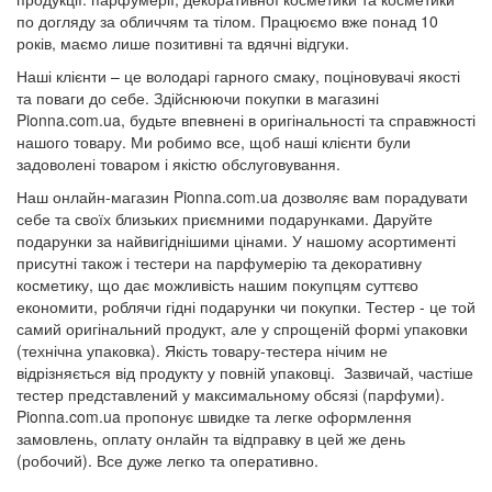
по догляду за обличчям та тілом. Працюємо вже понад 10
років, маємо лише позитивні та вдячні відгуки.
Наші клієнти – це володарі гарного смаку, поціновувачі якості
та поваги до себе. Здійснюючи покупки в магазині
Pionna.com.ua, будьте впевнені в оригінальності та справжності
нашого товару. Ми робимо все, щоб наші клієнти були
задоволені товаром і якістю обслуговування.
Наш онлайн-магазин Pionna.com.ua дозволяє вам порадувати
себе та своїх близьких приємними подарунками. Даруйте
подарунки за найвигіднішими цінами. У нашому асортименті
присутні також і тестери на парфумерію та декоративну
косметику, що дає можливість нашим покупцям суттєво
економити, роблячи гідні подарунки чи покупки. Тестер - це той
самий оригінальний продукт, але у спрощеній формі упаковки
(технічна упаковка). Якість товару-тестера нічим не
відрізняється від продукту у повній упаковці. Зазвичай, частіше
тестер представлений у максимальному обсязі (парфуми).
Pionna.com.ua пропонує швидке та легке оформлення
замовлень, оплату онлайн та відправку в цей же день
(робочий). Все дуже легко та оперативно.