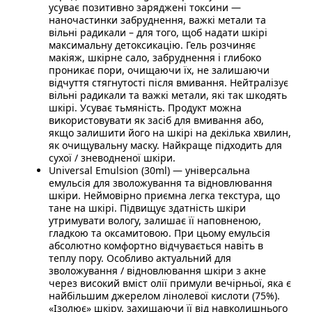
усуває позитивно заряджені токсини —
наночастинки забруднення, важкі метали та
вільні радикали – для того, щоб надати шкірі
максимальну детоксикацію. Гель розчиняє
макіяж, шкірне сало, забруднення і глибоко
проникає пори, очищаючи їх, не залишаючи
відчуття стягнутості після вмивання. Нейтралізує
вільні радикали та важкі метали, які так шкодять
шкірі. Усуває тьмяність. Продукт можна
використовувати як засіб для вмивання або,
якщо залишити його на шкірі на декілька хвилин,
як очищувальну маску. Найкраще підходить для
сухої / зневодненої шкіри.
Universal Emulsion (30ml) — універсальна
емульсія для зволожування та відновлювання
шкіри. Неймовірно приємна легка текстура, що
тане на шкірі. Підвищує здатність шкіри
утримувати вологу, залишає її наповненою,
гладкою та оксамитовою. При цьому емульсія
абсолютно комфортно відчувається навіть в
теплу пору. Особливо актуальний для
зволожування / відновлювання шкіри з акне
через високий вміст олії примули вечірньої, яка є
найбільшим джерелом лінолевої кислоти (75%).
«Ізолює» шкіру, захищаючи її від навколишнього