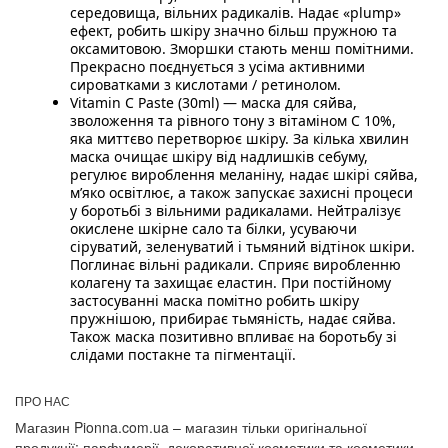
середовища, вільних радикалів. Надає «plump»
ефект, робить шкіру значно більш пружною та
оксамитовою. Зморшки стають менш помітними.
Прекрасно поєднується з усіма активними
сироватками з кислотами / ретинолом.
Vitamin C Paste (30ml) — маска для сяйва,
зволоження та рівного тону з вітаміном С 10%,
яка миттєво перетворює шкіру. За кілька хвилин
маска очищає шкіру від надлишків себуму,
регулює вироблення меланіну, надає шкірі сяйва,
мʼяко освітлює, а також запускає захисні процеси
у боротьбі з вільними радикалами. Нейтралізує
окислене шкірне сало та білки, усуваючи
сіруватий, зеленуватий і тьмяний відтінок шкіри.
Поглинає вільні радикали. Сприяє виробленню
колагену та захищає еластин. При постійному
застосуванні маска помітно робить шкіру
пружнішою, прибирає тьмяність, надає сяйва.
Також маска позитивно впливає на боротьбу зі
слідами постакне та пігментації.
ПРО НАС
Магазин Pionna.com.ua – магазин тільки оригінальної
продукції: парфумерії, декоративної косметики та косметики