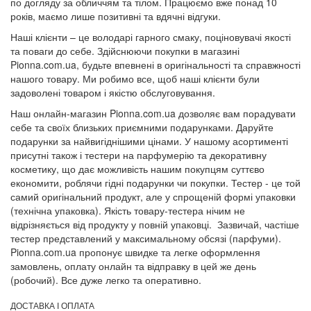
по догляду за обличчям та тілом. Працюємо вже понад 10
років, маємо лише позитивні та вдячні відгуки.
Наші клієнти – це володарі гарного смаку, поціновувачі якості
та поваги до себе. Здійснюючи покупки в магазині
Pionna.com.ua, будьте впевнені в оригінальності та справжності
нашого товару. Ми робимо все, щоб наші клієнти були
задоволені товаром і якістю обслуговування.
Наш онлайн-магазин Pionna.com.ua дозволяє вам порадувати
себе та своїх близьких приємними подарунками. Даруйте
подарунки за найвигіднішими цінами. У нашому асортименті
присутні також і тестери на парфумерію та декоративну
косметику, що дає можливість нашим покупцям суттєво
економити, роблячи гідні подарунки чи покупки. Тестер - це той
самий оригінальний продукт, але у спрощеній формі упаковки
(технічна упаковка). Якість товару-тестера нічим не
відрізняється від продукту у повній упаковці. Зазвичай, частіше
тестер представлений у максимальному обсязі (парфуми).
Pionna.com.ua пропонує швидке та легке оформлення
замовлень, оплату онлайн та відправку в цей же день
(робочий). Все дуже легко та оперативно.
ДОСТАВКА І ОПЛАТА