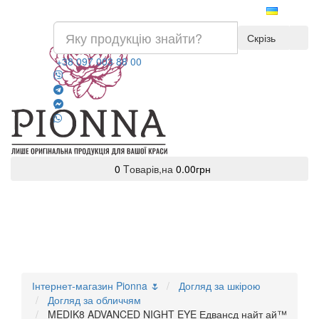
Скрізь
+38 097 003 88 00
0
Tоварів,
на
0.00грн
Інтернет-магазин Pionna 🌷
Догляд за шкірою
Догляд за обличчям
MEDIK8 ADVANCED NIGHT EYE Едвансд найт ай™