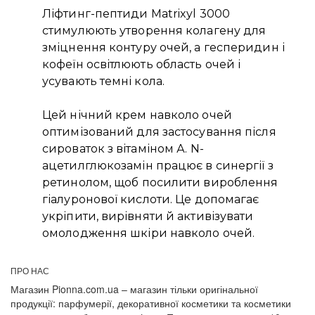
Ліфтинг-пептиди Matrixyl 3000
стимулюють утворення колагену для
зміцнення контуру очей, а гесперидин і
кофеїн освітлюють область очей і
усувають темні кола.
Цей нічний крем навколо очей
оптимізований для застосування після
сироваток з вітаміном А. N-
ацетилглюкозамін працює в синергії з
ретинолом, щоб посилити вироблення
гіалуронової кислоти. Це допомагає
укріпити, вирівняти й активізувати
омолодження шкіри навколо очей.
ПРО НАС
Магазин Pionna.com.ua – магазин тільки оригінальної
продукції: парфумерії, декоративної косметики та косметики