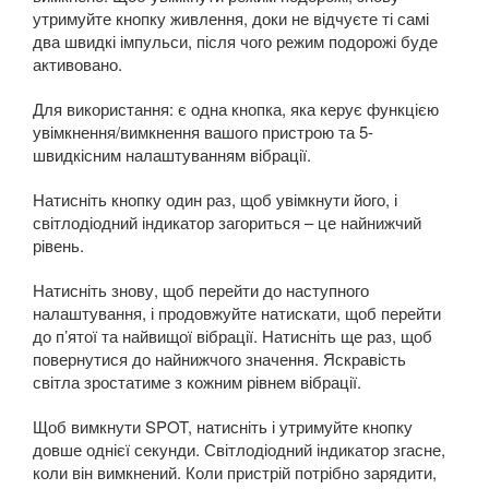
утримуйте кнопку живлення, доки не відчуєте ті самі
два швидкі імпульси, після чого режим подорожі буде
активовано.
Для використання: є одна кнопка, яка керує функцією
увімкнення/вимкнення вашого пристрою та 5-
швидкісним налаштуванням вібрації.
Натисніть кнопку один раз, щоб увімкнути його, і
світлодіодний індикатор загориться – це найнижчий
рівень.
Натисніть знову, щоб перейти до наступного
налаштування, і продовжуйте натискати, щоб перейти
до п’ятої та найвищої вібрації. Натисніть ще раз, щоб
повернутися до найнижчого значення. Яскравість
світла зростатиме з кожним рівнем вібрації.
Щоб вимкнути SPOT, натисніть і утримуйте кнопку
довше однієї секунди. Світлодіодний індикатор згасне,
коли він вимкнений. Коли пристрій потрібно зарядити,