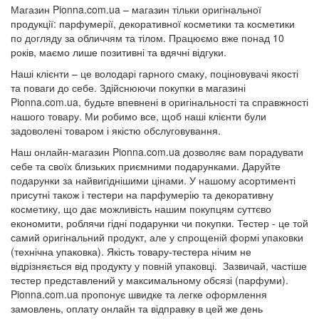
Магазин Pionna.com.ua – магазин тільки оригінальної
продукції: парфумерії, декоративної косметики та косметики
по догляду за обличчям та тілом. Працюємо вже понад 10
років, маємо лише позитивні та вдячні відгуки.
Наші клієнти – це володарі гарного смаку, поціновувачі якості
та поваги до себе. Здійснюючи покупки в магазині
Pionna.com.ua, будьте впевнені в оригінальності та справжності
нашого товару. Ми робимо все, щоб наші клієнти були
задоволені товаром і якістю обслуговування.
Наш онлайн-магазин Pionna.com.ua дозволяє вам порадувати
себе та своїх близьких приємними подарунками. Даруйте
подарунки за найвигіднішими цінами. У нашому асортименті
присутні також і тестери на парфумерію та декоративну
косметику, що дає можливість нашим покупцям суттєво
економити, роблячи гідні подарунки чи покупки. Тестер - це той
самий оригінальний продукт, але у спрощеній формі упаковки
(технічна упаковка). Якість товару-тестера нічим не
відрізняється від продукту у повній упаковці. Зазвичай, частіше
тестер представлений у максимальному обсязі (парфуми).
Pionna.com.ua пропонує швидке та легке оформлення
замовлень, оплату онлайн та відправку в цей же день