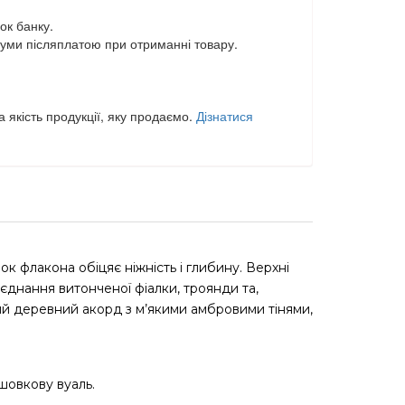
ок банку.
уми післяплатою при отриманні товару.
 якість продукції, яку продаємо.
Дізнатися
к флакона обіцяє ніжність і глибину. Верхні
оєднання витонченої фіалки, троянди та,
кий деревний акорд з м’якими амбровими тінями,
 шовкову вуаль.