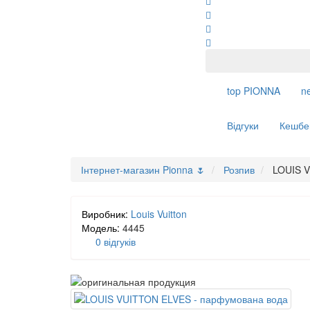
top
PIONNA
n
Відгуки
Кешбе
Інтернет-магазин Pionna 🌷
Розпив
LOUIS V
Виробник:
Louis Vuitton
Модель:
4445
0 відгуків