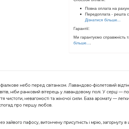
Повна оплата на рахун
Передоплата - решта с
Дізнатися більше...
Гарантії:
Ми гарантуємо справжність та
більше...
.
 фіалкове небо перед світанком. Лавандово-фіолетовий відтіно
тів, ніби ранковий вітерець у лавандовому полі. У серці — п
ття чистоти, невагомості та жіночої сили. База аромату — лег
к спогад про першу любов.
з зайвого пафосу, витончену присутність і мрію, загорнуту в