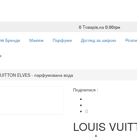
0
Tоварів,
на
0.00грн
ew
Бренди
Макіяж
Парфуми
Догляд за шкірою
Розпи
к
UITTON ELVES - парфумована вода
Поділитися :
LOUIS VUIT