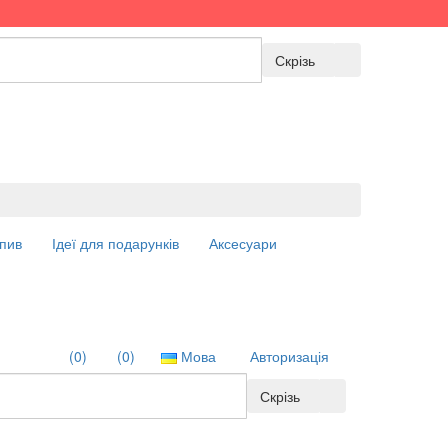
Скрізь
пив
Ідеї для подарунків
Аксесуари
(0)
(0)
Мова
Авторизація
Скрізь