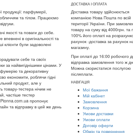
ДОСТАВКА І ОПЛАТА
ї продукції: парфумерії,
Доставка товару здійснюється
 обличчям та тілом. Працюємо
компанією Нова Пошта по всій
відгуки.
території України. При замовле
товару на суму від 4000грн. та 
чі якості та поваги до себе.
100% його оплаті на розрахунк
е впевнені в оригінальності та
рахунок -доставка за рахунок 
і клієнти були задоволені
магазину.
При оплаті до 16:00 робочого д
радувати себе та своїх
відправка замовлення того ж дн
и за найвигіднішими цінами. У
Можна скористатися послугою
арфумерію та декоративну
післяплати.
во економити, роблячи гідні
НАВІГАЦІЯ
альний продукт, але у
ть товару-тестера нічим не
Мої бажання
ай, частіше тестер
Мій кабінет
 Pionna.com.ua пропонує
Замовлення
айн та відправку в цей же день
Корзина
Умови доставки
Умови оплати
Договір оферти
Обмін та повернення