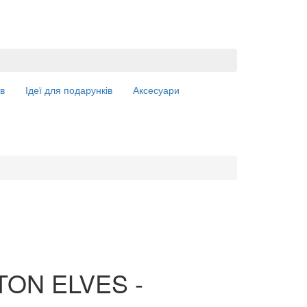
в
Ідеї для подарунків
Аксесуари
TON ELVES -