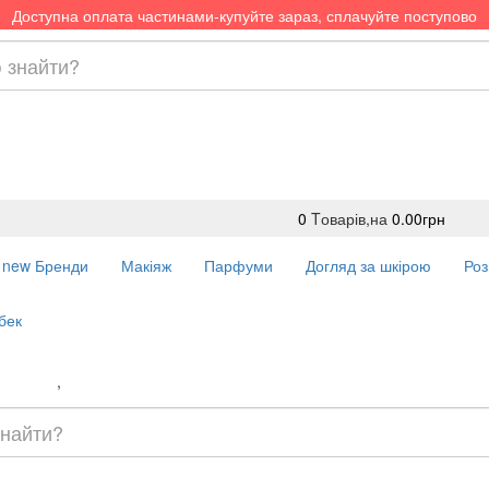
Доступна оплата частинами-купуйте зараз, сплачуйте поступово
0
Tоварів,
на
0.00грн
new
Бренди
Макіяж
Парфуми
Догляд за шкірою
Роз
бек
Доставка
,
Оплата