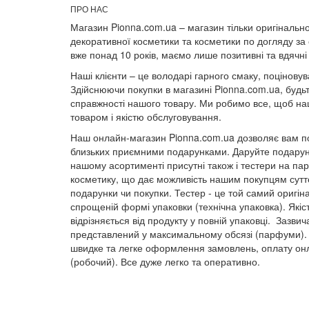
ПРО НАС
Магазин Pionna.com.ua – магазин тільки оригінально
декоративної косметики та косметики по догляду за
вже понад 10 років, маємо лише позитивні та вдячні 
Наші клієнти – це володарі гарного смаку, поціновува
Здійснюючи покупки в магазині Pionna.com.ua, будьт
справжності нашого товару. Ми робимо все, щоб наш
товаром і якістю обслуговування.
Наш онлайн-магазин Pionna.com.ua дозволяє вам по
близьких приємними подарунками. Даруйте подарунк
нашому асортименті присутні також і тестери на п
косметику, що дає можливість нашим покупцям суттє
подарунки чи покупки. Тестер - це той самий оригін
спрощеній формі упаковки (технічна упаковка). Якіс
відрізняється від продукту у повній упаковці. Зазвич
представлений у максимальному обсязі (парфуми).
швидке та легке оформлення замовлень, оплату онл
(робочий). Все дуже легко та оперативно.