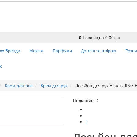
0
Tоварів,
на
0.00грн
ew
Бренди
Макіяж
Парфуми
Догляд за шкірою
Розпи
к
Крем для тіла
Крем для рук
Лосьйон для рук Rituals JING 
Поділитися :
Лосьйон для