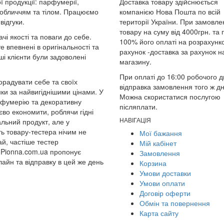
ї продукції: парфумерії,
Доставка товару здійснюється
 обличчям та тілом. Працюємо
компанією Нова Пошта по всій
відгуки.
території України. При замовле
товару на суму від 4000грн. та 
чі якості та поваги до себе.
100% його оплаті на розрахунк
е впевнені в оригінальності та
рахунок -доставка за рахунок 
і клієнти були задоволені
магазину.
При оплаті до 16:00 робочого д
радувати себе та своїх
відправка замовлення того ж дн
и за найвигіднішими цінами. У
Можна скористатися послугою
арфумерію та декоративну
післяплати.
во економити, роблячи гідні
НАВІГАЦІЯ
альний продукт, але у
ть товару-тестера нічим не
Мої бажання
ай, частіше тестер
Мій кабінет
 Pionna.com.ua пропонує
Замовлення
айн та відправку в цей же день
Корзина
Умови доставки
Умови оплати
Договір оферти
Обмін та повернення
Карта сайту