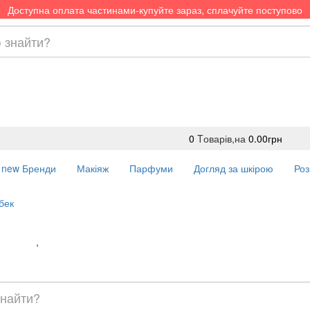
Доступна оплата частинами-купуйте зараз, сплачуйте поступово
0
Tоварів,
на
0.00грн
new
Бренди
Макіяж
Парфуми
Догляд за шкірою
Роз
бек
Доставка
,
Оплата