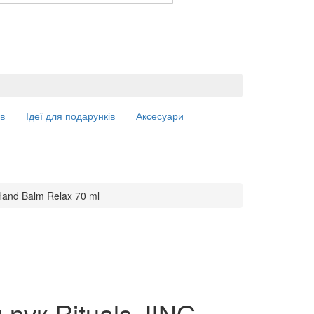
в
Ідеї для подарунків
Аксесуари
Hand Balm Relax 70 ml
 рук Rituals JING