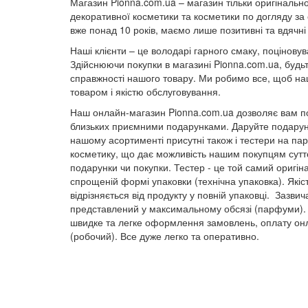
Магазин Pionna.com.ua – магазин тільки оригінально
декоративної косметики та косметики по догляду за
вже понад 10 років, маємо лише позитивні та вдячні 
Наші клієнти – це володарі гарного смаку, поціновува
Здійснюючи покупки в магазині Pionna.com.ua, будьт
справжності нашого товару. Ми робимо все, щоб наш
товаром і якістю обслуговування.
Наш онлайн-магазин Pionna.com.ua дозволяє вам по
близьких приємними подарунками. Даруйте подарунк
нашому асортименті присутні також і тестери на п
косметику, що дає можливість нашим покупцям суттє
подарунки чи покупки. Тестер - це той самий оригін
спрощеній формі упаковки (технічна упаковка). Якіс
відрізняється від продукту у повній упаковці. Зазвич
представлений у максимальному обсязі (парфуми).
швидке та легке оформлення замовлень, оплату онл
(робочий). Все дуже легко та оперативно.