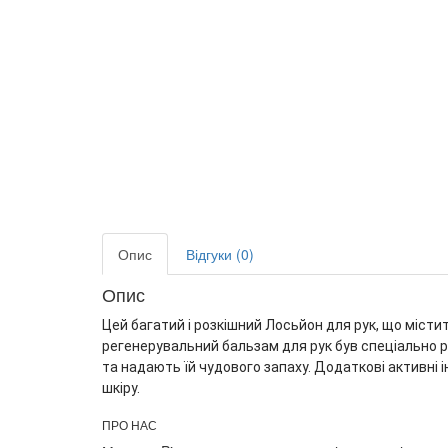
Опис
Відгуки (0)
Опис
Цей багатий і розкішний Лосьйон для рук, що міст
регенерувальний бальзам для рук був спеціально ро
та надають їй чудового запаху. Додаткові активні 
шкіру.
ПРО НАС