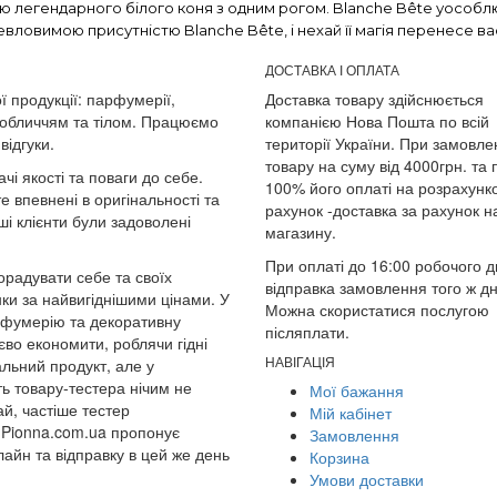
гію легендарного білого коня з одним рогом. Blanche Bête уособлю
вловимою присутністю Blanche Bête, і нехай її магія перенесе вас
ДОСТАВКА І ОПЛАТА
ї продукції: парфумерії,
Доставка товару здійснюється
 обличчям та тілом. Працюємо
компанією Нова Пошта по всій
відгуки.
території України. При замовле
товару на суму від 4000грн. та 
чі якості та поваги до себе.
100% його оплаті на розрахунк
е впевнені в оригінальності та
рахунок -доставка за рахунок 
і клієнти були задоволені
магазину.
При оплаті до 16:00 робочого д
радувати себе та своїх
відправка замовлення того ж дн
и за найвигіднішими цінами. У
Можна скористатися послугою
арфумерію та декоративну
післяплати.
во економити, роблячи гідні
НАВІГАЦІЯ
альний продукт, але у
ть товару-тестера нічим не
Мої бажання
ай, частіше тестер
Мій кабінет
 Pionna.com.ua пропонує
Замовлення
айн та відправку в цей же день
Корзина
Умови доставки