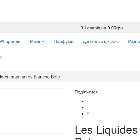
0
Tоварів,
на
0.00грн
ew
Бренди
Макіяж
Парфуми
Догляд за шкірою
Розпи
к
ides Imaginaires Blanche Bete
Поділитися :
Les Liquides