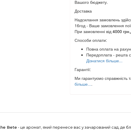
Вашого бюджету.
Доставка
Надсилання замовлень здійс
16год - Ваше замовлення поїд
При замовленні від
4000 грн
Способи оплати:
Повна оплата на рахун
Передоплата - решта с
Дізнатися більше...
Гарантії:
Ми гарантуємо справжність та
більше...
.
che Bete
- це аромат, який перенесе вас у зачарований сад, де блук