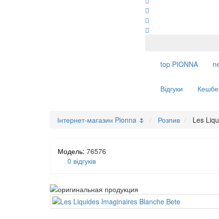
top
PIONNA
n
Відгуки
Кешбе
Інтернет-магазин Pionna 🌷
Розпив
Les Liqu
Модель:
76576
0 відгуків