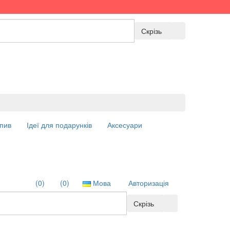
Скрізь
пив
Ідеї для подарунків
Аксесуари
(0)
(0)
Мова
Авторизація
Скрізь