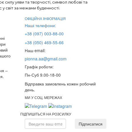
є силу уяви та творчості, символ любові та
 у світ за межами буденності.
ОФІЦІЙНА ІНФОРМАЦІЯ
Наші телефони:
+38 (097) 003-88-00
нні
+38 (050) 469-55-66
при
овий
Наш email:
нашого
pionna.aa@gmail.com
Графік роботи:
ня –
Пн-Суб 9.00-18-00
я.
Відправка замовлень кожен робочий
день.
МИ У СОЦ. МЕРЕЖАХ
ПІДПИШІТЬСЯ НА РОЗСИЛКУ
Підписатися