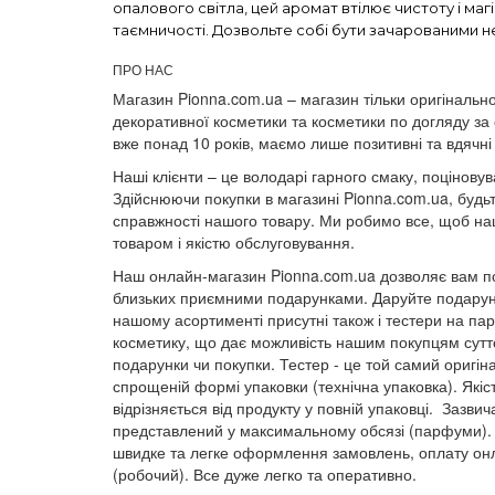
опалового світла, цей аромат втілює чистоту і ма
таємничості. Дозвольте собі бути зачарованими не
ПРО НАС
Магазин Pionna.com.ua – магазин тільки оригінально
декоративної косметики та косметики по догляду за
вже понад 10 років, маємо лише позитивні та вдячні 
Наші клієнти – це володарі гарного смаку, поціновува
Здійснюючи покупки в магазині Pionna.com.ua, будьт
справжності нашого товару. Ми робимо все, щоб наш
товаром і якістю обслуговування.
Наш онлайн-магазин Pionna.com.ua дозволяє вам по
близьких приємними подарунками. Даруйте подарунк
нашому асортименті присутні також і тестери на п
косметику, що дає можливість нашим покупцям суттє
подарунки чи покупки. Тестер - це той самий оригін
спрощеній формі упаковки (технічна упаковка). Якіс
відрізняється від продукту у повній упаковці. Зазвич
представлений у максимальному обсязі (парфуми).
швидке та легке оформлення замовлень, оплату онл
(робочий). Все дуже легко та оперативно.