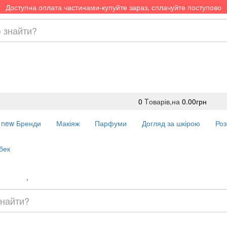
Доступна оплата частинами-купуйте зараз, сплачуйте поступово
0
Tоварів,
на
0.00грн
new
Бренди
Макіяж
Парфуми
Догляд за шкірою
Роз
бек
Доставка
,
Оплата