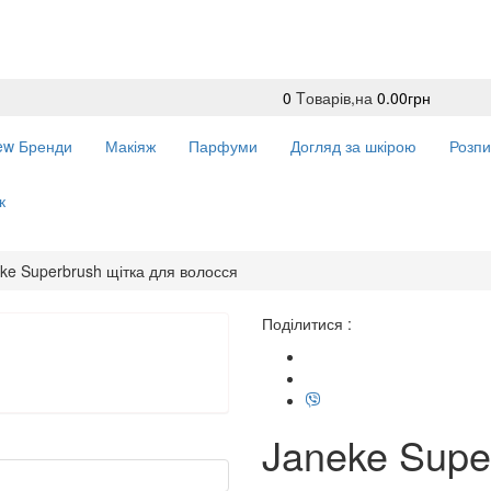
0
Tоварів,
на
0.00грн
ew
Бренди
Макіяж
Парфуми
Догляд за шкірою
Розпи
к
ke Superbrush щітка для волосся
Поділитися :
Janeke Supe