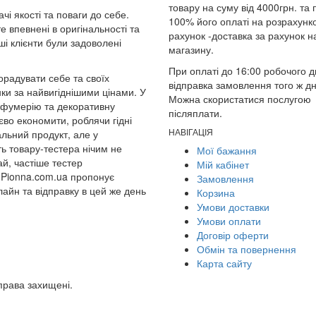
товару на суму від 4000грн. та 
чі якості та поваги до себе.
100% його оплаті на розрахунк
е впевнені в оригінальності та
рахунок -доставка за рахунок 
і клієнти були задоволені
магазину.
При оплаті до 16:00 робочого д
радувати себе та своїх
відправка замовлення того ж дн
и за найвигіднішими цінами. У
Можна скористатися послугою
арфумерію та декоративну
післяплати.
во економити, роблячи гідні
НАВІГАЦІЯ
альний продукт, але у
ть товару-тестера нічим не
Мої бажання
ай, частіше тестер
Мій кабінет
 Pionna.com.ua пропонує
Замовлення
айн та відправку в цей же день
Корзина
Умови доставки
Умови оплати
Договір оферти
Обмін та повернення
Карта сайту
права захищені.