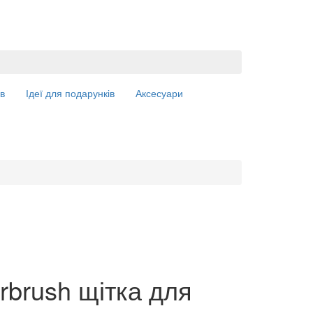
в
Ідеї для подарунків
Аксесуари
rbrush щітка для