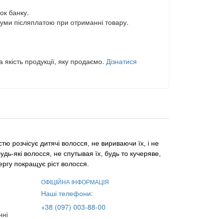
ок банку.
уми післяплатою при отриманні товару.
 якість продукції, яку продаємо.
Дізнатися
тю розчісує дитячі волосся, не вириваючи їх, і не
дь-які волосся, не спутывая їх, будь то кучеряве,
чергу покращує ріст волосся.
ОФІЦІЙНА ІНФОРМАЦІЯ
Наші телефони:
+38 (097) 003-88-00
нні