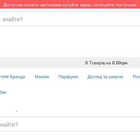
Доступна оплата частинами-купуйте зараз, сплачуйте поступово
0
Tоварів,
на
0.00грн
new
Бренди
Макіяж
Парфуми
Догляд за шкірою
Роз
бек
Доставка
,
Оплата