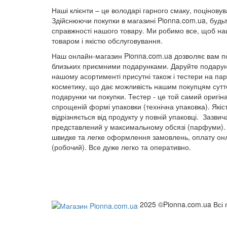
Наші клієнти – це володарі гарного смаку, поціновува
Здійснюючи покупки в магазині Pionna.com.ua, будьт
справжності нашого товару. Ми робимо все, щоб наш
товаром і якістю обслуговування.
Наш онлайн-магазин Pionna.com.ua дозволяє вам по
близьких приємними подарунками. Даруйте подарунк
нашому асортименті присутні також і тестери на п
косметику, що дає можливість нашим покупцям суттє
подарунки чи покупки. Тестер - це той самий оригін
спрощеній формі упаковки (технічна упаковка). Якіс
відрізняється від продукту у повній упаковці. Зазвич
представлений у максимальному обсязі (парфуми).
швидке та легке оформлення замовлень, оплату онл
(робочий). Все дуже легко та оперативно.
2025 ©Pionna.com.ua Всі 