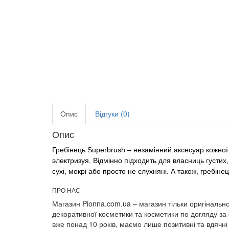
Опис
Відгуки (0)
Опис
Гребінець Superbrush – незамінний аксесуар кожної д
электризуя. Відмінно підходить для власниць густих
сухі, мокрі або просто не слухняні. А також, гребін
ПРО НАС
Магазин Pionna.com.ua – магазин тільки оригінально
декоративної косметики та косметики по догляду за
вже понад 10 років, маємо лише позитивні та вдячні 