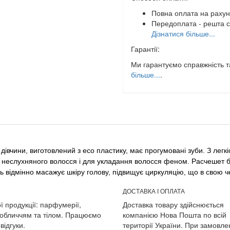
Повна оплата на рахун
Передоплата - решта с
Дізнатися більше...
Гарантії:
Ми гарантуємо справжність та
більше...
.
івчини, виготовлений з eco пластику, має прогумовані зуби. З легкіс
, неслухняного волосся і для укладання волосся феном. Расчешет бу
ець відмінно масажує шкіру голову, підвищує циркуляцію, що в свою 
ДОСТАВКА І ОПЛАТА
ї продукції: парфумерії,
Доставка товару здійснюється
 обличчям та тілом. Працюємо
компанією Нова Пошта по всій
відгуки.
території України. При замовле