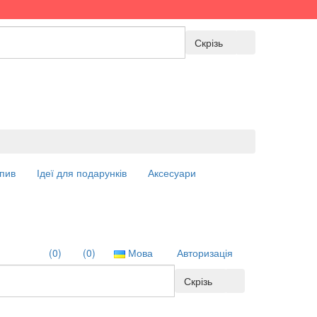
Скрізь
пив
Ідеї для подарунків
Аксесуари
(0)
(0)
Мова
Авторизація
Скрізь