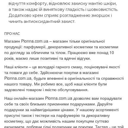
відчуття комфорту, відновлює захисну мантію шкіри,
а також надає їй виняткову гладкість і шовковистість.
Додатково крем сприяє розгладженню зморшок і
чинить антиоксидантний захист.
ПРО НАС
Магазин Pionna.com.ua – магазин тільки оригінальної
продукції: парфумерії, декоративної косметики та косметики
по догляду за обличчям та тілом. Працюємо вже понад 10
років, маємо лише позитивні та вдячні відгуки.
Наші клієнти – це володарі гарного смаку, поціновувачі якості
та поваги до себе. Здійснюючи покупки в магазині
Pionna.com.ua, будьте впевнені в оригінальності та справжності
нашого товару. Ми робимо все, щоб наші клієнти були
задоволені товаром і якістю обслуговування.
Наш онлайн-магазин Pionna.com.ua дозволяє вам порадувати
себе та своїх близьких приємними подарунками. Даруйте
подарунки за найвигіднішими цінами. У нашому асортименті
присутні також і тестери на парфумерію та декоративну
косметику, що дає можливість нашим покупцям суттєво
економити, роблячи гідні подарунки чи покупки. Тестер - це той