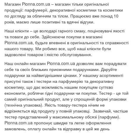
Магазин Pionna.com.ua – магазин тільки оригінальної
продукції: парфумерії, декоративної косметики та косметики
по догляду за обличчям та тілом. Працюємо вже понад 10
років, маємо лише позитивні та вдячні відгуки.
Наші клієнти – це володарі гарного смаку, поціновувачі якості
та поваги до себе. Здійснюючи покупки в магазині
Pionna.com.ua, будьте впевнені в оригінальності та справжності
нашого товару. Ми робимо все, щоб наші клієнти були
задоволені товаром і якістю обслуговування.
Наш онлайн-магазин Pionna.com.ua дозволяє вам порадувати
себе та своїх близьких приємними подарунками. Даруйте
подарунки за найвигіднішими цінами. У нашому асортименті
присутні також і тестери на парфумерію та декоративну
косметику, що дає можливість нашим покупцям суттєво
економити, роблячи гідні подарунки чи покупки. Тестер - це той
самий оригінальний продукт, але у спрощеній формі упаковки
(технічна упаковка). Якість товару-тестера нічим не
відрізняється від продукту у повній упаковці. Зазвичай, частіше
тестер представлений у максимальному обсязі (парфуми).
Pionna.com.ua пропонує швидке та легке оформлення
замовлень, оплату онлайн та відправку в цей же день