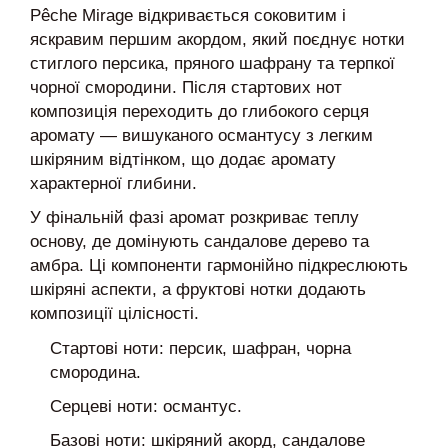
Pêche Mirage відкривається соковитим і
яскравим першим акордом, який поєднує нотки
стиглого персика, пряного шафрану та терпкої
чорної смородини. Після стартових нот
композиція переходить до глибокого серця
аромату — вишуканого османтусу з легким
шкіряним відтінком, що додає аромату
характерної глибини.
У фінальній фазі аромат розкриває теплу
основу, де домінують сандалове дерево та
амбра. Ці компоненти гармонійно підкреслюють
шкіряні аспекти, а фруктові нотки додають
композиції цілісності.
Стартові ноти: персик, шафран, чорна
смородина.
Серцеві ноти: османтус.
Базові ноти: шкіряний акорд, сандалове