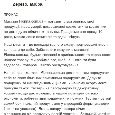
дерево, амбра.
ПРО НАС
Магазин Pionna.com.ua – магазин тільки оригінальної
продукції: парфумерії, декоративної косметики та косметики
по догляду за обличчям та тілом. Працюємо вже понад 10
років, маємо лише позитивні та вдячні відгуки.
Наші клієнти – це володарі гарного смаку, поціновувачі якості
та поваги до себе. Здійснюючи покупки в магазині
Pionna.com.ua, будьте впевнені в оригінальності та справжності
нашого товару. Ми робимо все, щоб наші клієнти були
задоволені товаром і якістю обслуговування.
Наш онлайн-магазин Pionna.com.ua дозволяє вам порадувати
себе та своїх близьких приємними подарунками. Даруйте
подарунки за найвигіднішими цінами. У нашому асортименті
присутні також і тестери на парфумерію та декоративну
косметику, що дає можливість нашим покупцям суттєво
економити, роблячи гідні подарунки чи покупки. Тестер - це той
самий оригінальний продукт, але у спрощеній формі упаковки
(технічна упаковка). Якість товару-тестера нічим не
відрізняється від продукту у повній упаковці. Зазвичай, частіше