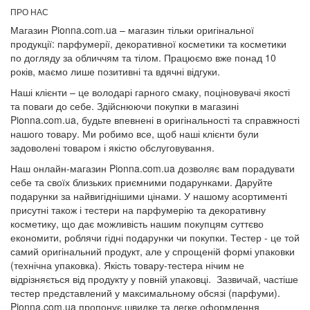
ПРО НАС
Магазин Pionna.com.ua – магазин тільки оригінальної
продукції: парфумерії, декоративної косметики та косметики
по догляду за обличчям та тілом. Працюємо вже понад 10
років, маємо лише позитивні та вдячні відгуки.
Наші клієнти – це володарі гарного смаку, поціновувачі якості
та поваги до себе. Здійснюючи покупки в магазині
Pionna.com.ua, будьте впевнені в оригінальності та справжності
нашого товару. Ми робимо все, щоб наші клієнти були
задоволені товаром і якістю обслуговування.
Наш онлайн-магазин Pionna.com.ua дозволяє вам порадувати
себе та своїх близьких приємними подарунками. Даруйте
подарунки за найвигіднішими цінами. У нашому асортименті
присутні також і тестери на парфумерію та декоративну
косметику, що дає можливість нашим покупцям суттєво
економити, роблячи гідні подарунки чи покупки. Тестер - це той
самий оригінальний продукт, але у спрощеній формі упаковки
(технічна упаковка). Якість товару-тестера нічим не
відрізняється від продукту у повній упаковці. Зазвичай, частіше
тестер представлений у максимальному обсязі (парфуми).
Pionna.com.ua пропонує швидке та легке оформлення