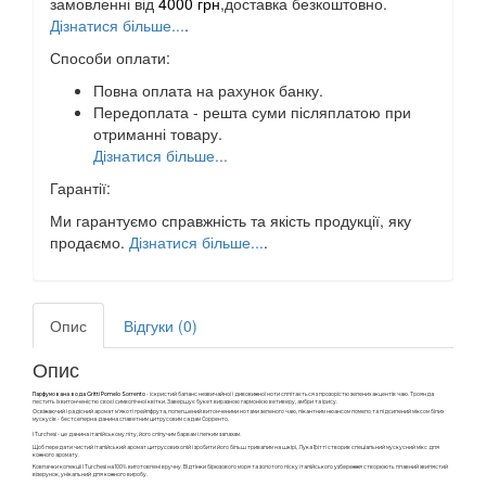
замовленні від
4000 грн
,доставка безкоштовно.
Дізнатися більше...
.
Способи оплати:
Повна оплата на рахунок банку.
Передоплата - решта суми післяплатою при
отриманні товару.
Дізнатися більше...
Гарантії:
Ми гарантуємо справжність та якість продукції, яку
продаємо.
Дізнатися більше...
.
Опис
Відгуки (0)
Опис
Парфумована вода Gritti Pomelo Sorrento
- іскристий баланс незвичайної і дивовижної ноти сплітається з прозорістю зелених акцентів чаю. Троянда
пестить їх витонченістю своєї символічної квітки. Завершує букет виразною гармонією ветиверу, амбри та ірису.
Освіжаючий і радісний аромат м'якоті грейпфрута, полегшений витонченими нотами зеленого чаю, пікантним нюансом помело та підсилений міксом білих
мускусів - бестселерна данина славетним цитрусовим садам Сорренто.
I Turchesi - це данина італійському літу, його сліпучим барвам і легким запахам.
Щоб передати чистий італійський аромат цитрусових олій і зробити його більш тривалим на шкірі, Лука Грітті створив спеціальний мускусний мікс для
кожного аромату.
Ковпачки колекції I Turchesi на 100% виготовлені вручну. Відтінки бірюзового моря та золотого піску італійського узбережжя створюють плавний хвилястий
візерунок, унікальний для кожного виробу.