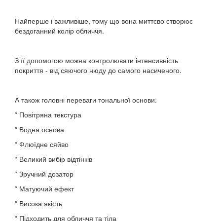
Найперше і важливіше, тому що вона миттєво створює
бездоганний колір обличчя.
З її допомогою можна контролювати інтенсивність
покриття - від сяючого нюду до самого насиченого.
А також головні переваги тональної основи:
* Повітряна текстура
* Водна основа
* Флюїдне сяйво
* Великий вибір відтінків
* Зручний дозатор
* Матуючий ефект
* Висока якість
* Підходить для обличчя та тіла