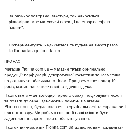
За рахунок повітряної текстури, тон наноситься
рівномірно, має матуючий ефект, і не створює ефект
"маски".
Експериментуйте, надихайтеся та будьте на висоті разом
із dior backstage foundation.
ПРО НАС
Магазин Pionna.com.ua – магазин тільки оригінальної
продукції: парфумерії, декоративної косметики та косметики
по догляду за обличчям та тілом. Працюємо вже понад 10
років, маємо лише позитивні та вдячні відгуки.
Наші клієнти – це володарі гарного смаку, поціновувачі якості
та поваги до себе. Здійснюючи покупки в магазині
Pionna.com.ua, будьте впевнені в оригінальності та справжності
нашого товару. Ми робимо все, щоб наші клієнти були
задоволені товаром і якістю обслуговування.
Наш онлайн-магазин Pionna.com.ua дозволяє вам порадувати