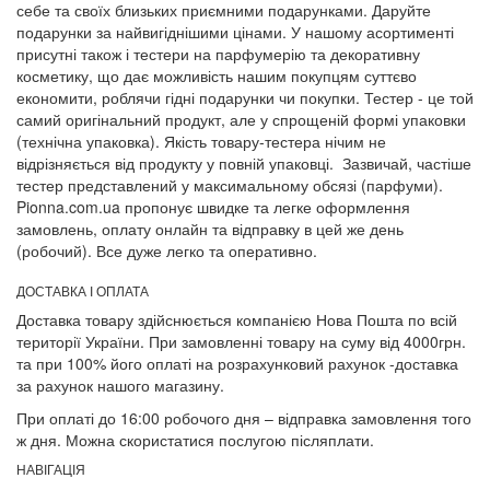
себе та своїх близьких приємними подарунками. Даруйте
подарунки за найвигіднішими цінами. У нашому асортименті
присутні також і тестери на парфумерію та декоративну
косметику, що дає можливість нашим покупцям суттєво
економити, роблячи гідні подарунки чи покупки. Тестер - це той
самий оригінальний продукт, але у спрощеній формі упаковки
(технічна упаковка). Якість товару-тестера нічим не
відрізняється від продукту у повній упаковці. Зазвичай, частіше
тестер представлений у максимальному обсязі (парфуми).
Pionna.com.ua пропонує швидке та легке оформлення
замовлень, оплату онлайн та відправку в цей же день
(робочий). Все дуже легко та оперативно.
ДОСТАВКА І ОПЛАТА
Доставка товару здійснюється компанією Нова Пошта по всій
території України. При замовленні товару на суму від 4000грн.
та при 100% його оплаті на розрахунковий рахунок -доставка
за рахунок нашого магазину.
При оплаті до 16:00 робочого дня – відправка замовлення того
ж дня. Можна скористатися послугою післяплати.
НАВІГАЦІЯ