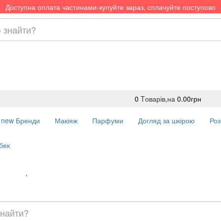
Доступна оплата частинами-купуйте зараз, сплачуйте поступово
0
Tоварів,
на
0.00грн
new
Бренди
Макіяж
Парфуми
Догляд за шкірою
Роз
бек
Доставка
,
Оплата