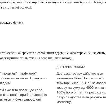
ережжі, де розігріта сонцем хвоя змішується з солоним бризом. На відм
та витонченої розкоші.
орського бризу).
х та «зелених» ароматів з елегантним деревним характером. Він звучить 
повсякденний стиль, так і на особливі літні виходи.
ДОСТАВКА І ОПЛАТА
ї продукції: парфумерії,
Доставка товару здійснюється
 обличчям та тілом. Працюємо
компанією Нова Пошта по всій
відгуки.
території України. При замовле
товару на суму від 4000грн. та 
чі якості та поваги до себе.
100% його оплаті на розрахунк
е впевнені в оригінальності та
рахунок -доставка за рахунок 
і клієнти були задоволені
магазину.