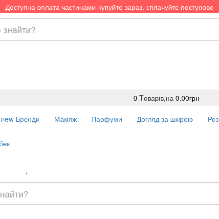
Доступна оплата частинами-купуйте зараз, сплачуйте поступово
0
Tоварів,
на
0.00грн
new
Бренди
Макіяж
Парфуми
Догляд за шкірою
Роз
бек
Доставка
,
Оплата