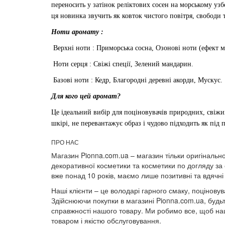
переносить у затінок реліктових сосен на морському узб
ця новинка звучить як ковток чистого повітря, свободи 
Ноти аромату :
Верхні ноти : Приморська сосна, Озонові ноти (ефект м
Ноти серця : Свіжі спеції, Зелений мандарин.
Базові ноти : Кедр, Благородні деревні акорди, Мускус.
Для кого цей аромат?
Це ідеальний вибір для поціновувачів природних, свіжи
шкірі, не перевантажує образ і чудово підходить як під 
ПРО НАС
Магазин Pionna.com.ua – магазин тільки оригінально
декоративної косметики та косметики по догляду за
вже понад 10 років, маємо лише позитивні та вдячні 
Наші клієнти – це володарі гарного смаку, поціновува
Здійснюючи покупки в магазині Pionna.com.ua, будьт
справжності нашого товару. Ми робимо все, щоб наш
товаром і якістю обслуговування.