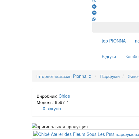
top
PIONNA
n
Відгуки
Кешбе
Інтернет-магазин Pionna 🌷
Парфуми
Жіно
Виробник:
Chloe
Модель:
8597-r
0 відгуків