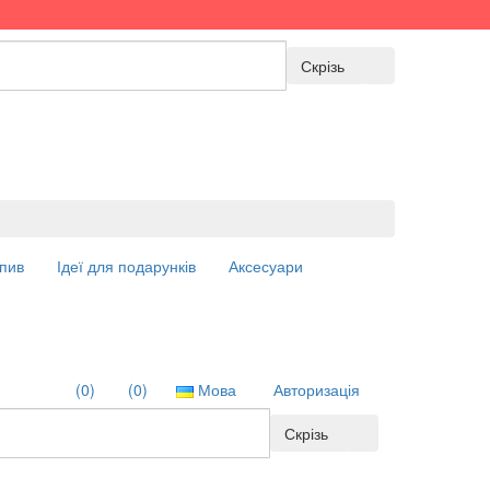
Скрізь
пив
Ідеї для подарунків
Аксесуари
(0)
(0)
Мова
Авторизація
Скрізь