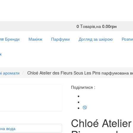
0
Tоварів,
на
0.00грн
ew
Бренди
Макіяж
Парфуми
Догляд за шкірою
Розпи
к
чі аромати
Chloé Atelier des Fleurs Sous Les Pins парфумована 
Поділитися :
Chloé Atelie