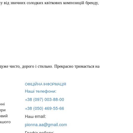
іну від звичних солодких квіткових композицій бренду,
дуже чисто, дорого і стильно. Прекрасно тримається на
ОФІЦІЙНА ІНФОРМАЦІЯ
Наші телефони:
+38 (097) 003-88-00
нні
+38 (050) 469-55-66
при
овий
Наш email:
нашого
pionna.aa@gmail.com
Графік роботи: