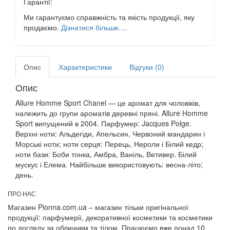
Гарантії:
Ми гарантуємо справжність та якість продукції, яку
продаємо.
Дізнатися більше...
.
Опис
Характеристики
Відгуки (0)
Опис
Allure Homme Sport Chanel — це аромат для чоловіків,
належить до групи ароматів деревні пряні. Allure Homme
Sport випущений в 2004. Парфумер: Jacques Polge.
Верхні ноти: Альдегіди, Апельсин, Червоний мандарин і
Морські ноти; ноти серця: Перець, Нероли і Білий кедр;
ноти бази: Боби тонка, Амбра, Ваніль, Ветивер, Білий
мускус і Елема. Найбільше використовують: весна-літо;
день.
ПРО НАС
Магазин Pionna.com.ua – магазин тільки оригінальної
продукції: парфумерії, декоративної косметики та косметики
по догляду за обличчям та тілом. Працюємо вже понад 10