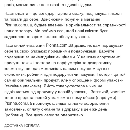
років, маємо лише позитивні та вдячні відгуки.
Наші клієнти – це володарі гарного смаку, поціновувачі якості
та поваги до себе. Здійснюючи покупки в магазині
Pionna.com.ua, будьте впевнені в оригінальності та справжності
нашого товару. Ми робимо все, щоб наші клієнти були
задоволені товаром і якістю обслуговування.
Наш онлайн-магазин Pionna.com.ua дозволяє вам порадувати
себе та своїх близьких приємними подарунками. Даруйте
подарунки за найвигіднішими цінами. У нашому асортименті
присутні також і тестери на парфумерію та декоративну
косметику, що дає можливість нашим покупцям суттєво
економити, роблячи гідні подарунки чи покупки. Тестер - це той
самий оригінальний продукт, але у спрощеній формі упаковки
(технічна упаковка). Якість товару-тестера нічим не
відрізняється від продукту у повній упаковці. Зазвичай, частіше
тестер представлений у максимальному обсязі (парфуми).
Pionna.com.ua пропонує швидке та легке оформлення
замовлень, оплату онлайн та відправку в цей же день
(робочий). Все дуже легко та оперативно.
ДОСТАВКА І ОПЛАТА