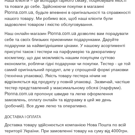
Наші клієнти – це володарі гарного смаку, поціновувачі якості
та поваги до себе. Здійснюючи покупки в магазині
Pionna.com.ua, будьте впевнені в оригінальності та справжності
нашого товару. Ми робимо все, щоб наші клієнти були
задоволені товаром і якістю обслуговування.
Наш онлайн-магазин Pionna.com.ua дозволяє вам порадувати
себе та своїх близьких приємними подарунками. Даруйте
подарунки за найвигіднішими цінами. У нашому асортименті
присутні також і тестери на парфумерію та декоративну
косметику, що дає можливість нашим покупцям суттєво
економити, роблячи гідні подарунки чи покупки. Тестер - це той
самий оригінальний продукт, але у спрощеній формі упаковки
(технічна упаковка). Якість товару-тестера нічим не
відрізняється від продукту у повній упаковці. Зазвичай, частіше
тестер представлений у максимальному обсязі (парфуми).
Pionna.com.ua пропонує швидке та легке оформлення
замовлень, оплату онлайн та відправку в цей же день
(робочий). Все дуже легко та оперативно.
ДОСТАВКА І ОПЛАТА
Доставка товару здійснюється компанією Нова Пошта по всій
території України. При замовленні товару на суму від 4000грн.