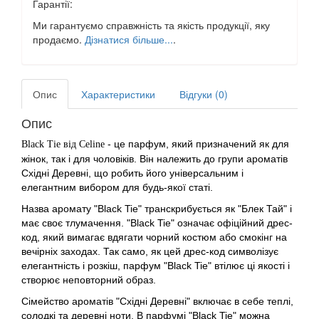
Гарантії:
Ми гарантуємо справжність та якість продукції, яку
продаємо.
Дізнатися більше...
.
Опис
Характеристики
Відгуки (0)
Опис
- це парфум, який призначений як для
Black Tie від Celine
жінок, так і для чоловіків. Він належить до групи ароматів
Східні Деревні, що робить його універсальним і
елегантним вибором для будь-якої статі.
Назва аромату "Black Tie" транскрибується як "Блек Тай" і
має своє тлумачення. "Black Tie" означає офіційний дрес-
код, який вимагає вдягати чорний костюм або смокінг на
вечірніх заходах. Так само, як цей дрес-код символізує
елегантність і розкіш, парфум "Black Tie" втілює ці якості і
створює неповторний образ.
Сімейство ароматів "Східні Деревні" включає в себе теплі,
солодкі та деревні ноти. В парфумі "Black Tie" можна