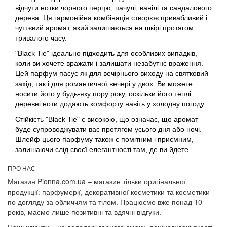
відчути нотки чорного перцю, пачулі, ванілі та сандалового
дерева. Ця гармонійна комбінація створює привабливий і
чуттєвий аромат, який залишається на шкірі протягом
тривалого часу.
"Black Tie" ідеально підходить для особливих випадків,
коли ви хочете вражати і залишати незабутнє враження.
Цей парфум пасує як для вечірнього виходу на святковий
захід, так і для романтичної вечері у двох. Ви можете
носити його у будь-яку пору року, оскільки його теплі
деревні ноти додають комфорту навіть у холодну погоду.
Стійкість "Black Tie" є високою, що означає, що аромат
буде супроводжувати вас протягом усього дня або ночі.
Шлейф цього парфуму також є помітним і приємним,
залишаючи слід своєї елегантності там, де ви йдете.
ПРО НАС
Магазин Pionna.com.ua – магазин тільки оригінальної
продукції: парфумерії, декоративної косметики та косметики
по догляду за обличчям та тілом. Працюємо вже понад 10
років, маємо лише позитивні та вдячні відгуки.