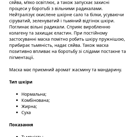
сяйва, мʼяко освітлює, а також запускає захисні
процеси у боротьбі з вільними радикалами.
Нейтралізує окислене шкірне сало та білки, усуваючи
сіруватий, зеленуватий і тьмяний відтінок шкіри.
Поглинає вільні радикали. Сприяє виробленню
колагену та захищає еластин. При постійному
застосуванні маска помітно робить шкіру пружнішою,
прибирає тьмяність, надає сяйва. Також маска
позитивно впливає на боротьбу зі слідами постакне та
пігментації.
Маска має приємний аромат жасмину та мандарину.
Тип шкіри
Нормальна;
Комбінована;
Жирна;
Суха
Показання
Тьмяність;