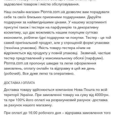
задоволені товаром і якістю обслуговування.
Наш онлайн-магазин Pionna.com.ua дозволяє вам порадувати
себе та своїх близьких приємними подарунками. Даруйте
подарунки за найвигіднішими цінами. У нашому асортименті
присутні також і тестери на парфумерію та декоративну
косметику, що дає можливість нашим покупцям суттєво
економити, роблячи гідні подарунки чи покупки. Тестер - це той
самий оригінальний продукт, але у спрощеній формі упаковки
(технічна упаковка). Якість товару-тестера нічим не
відрізняється від продукту у повній упаковці. Зазвичай, частіше
тестер представлений у максимальному обсязі (парфуми).
Pionna.com.ua пропонує швидке та легке оформлення
замовлень, оплату онлайн та відправку в цей же день
(робочий). Все дуже легко та оперативно.
ДОСТАВКА І ОПЛАТА
Доставка товару здійснюється компанією Нова Пошта по всій
території України. При замовленні товару на суму від 4000грн.
та при 100% його оплаті на розрахунковий рахунок -доставка
за рахунок нашого магазину.
При оплаті до 16:00 робочого дня – відправка замовлення того