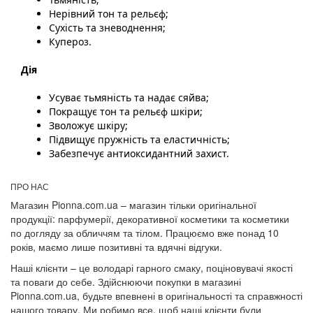
Нерівний тон та рельєф;
Сухість та зневоднення;
Купероз.
Дія
Усуває тьмяність та надає сяйва;
Покращує тон та рельєф шкіри;
Зволожує шкіру;
Підвищує пружність та еластичність;
Забезпечує антиоксидантний захист.
ПРО НАС
Магазин Pionna.com.ua – магазин тільки оригінальної
продукції: парфумерії, декоративної косметики та косметики
по догляду за обличчям та тілом. Працюємо вже понад 10
років, маємо лише позитивні та вдячні відгуки.
Наші клієнти – це володарі гарного смаку, поціновувачі якості
та поваги до себе. Здійснюючи покупки в магазині
Pionna.com.ua, будьте впевнені в оригінальності та справжності
нашого товару. Ми робимо все, щоб наші клієнти були