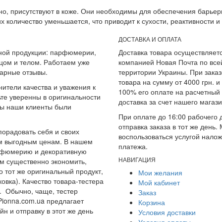
нно, присутствуют в коже. Они необходимы для обеспечения барье
 количество уменьшается, что приводит к сухости, реактивности 
ДОСТАВКА И ОПЛАТА
ьной продукции: парфюмерии,
Доставка товара осуществляет
ицом и телом. Работаем уже
компанией Новая Почта по все
дарные отзывы.
территории Украины. При заказ
товара на сумму от 4000 грн. и
нители качества и уважения к
100% его оплате на расчетный 
ьте уверенны в оригинальности
доставка за счет нашего магази
бы наши клиенты были
При оплате до 16:00 рабочего 
отправка заказа в тот же день.
порадовать себя и своих
воспользоваться услугой нало
м выгодным ценам. В нашем
платежа.
арфюмерию и декоративную
НАВИГАЦИЯ
ям существенно экономить,
о тот же оригинальный продукт,
Мои желания
овка). Качество товара-тестера
Мой кабинет
е. Обычно, чаще, тестер
Заказ
ionna.com.ua предлагает
Корзина
н и отправку в этот же день
Условия доставки