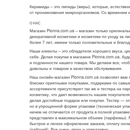
Керамиды – это липиды (жиры), которые, естестве
от проникновения микроорганизмов. Со временем их
О НАС
Магазин Pionna.com.ua – магазин только оригинал
декоративной косметики и косметики по уходу за л
более 7 лет, имеем только положительные и благо
Наши клиенты – это обладатели хорошего вкуса, це
себе. Делая покупки в магазине Pionna.com.ua, буд
и подлинности нашего товара. Мы делаем все, что
довольны и товаром и качеством обслуживания.
Наш онлайн-магазин Pionna.com.ua позволяет вам 
блиских приятными покупками, подарками по самы
ассортименте присутствуют так же и тестера на п
косметику, что дает возможность нашим покупател
делая достойные подарок или покупки. Тестер — эт
но в упрощенной форме упаковки (техническая упак
ничем не отличается от продукта в полной упаковк
представлен в максимальном объеме (парфюмы). P
быстрое и легкое оформление заказов, оплату онлай
(рабочий). Все очень легко и оперативно.