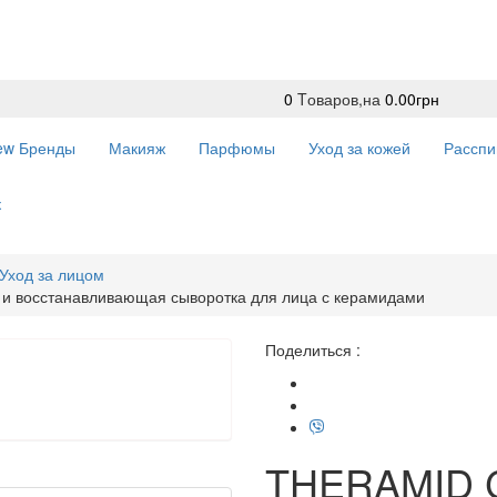
0
Tоваров,
на
0.00грн
ew
Бренды
Макияж
Парфюмы
Уход за кожей
Расспи
к
Уход за лицом
и восстанавливающая сыворотка для лица с керамидами
Поделиться :
THERAMID C