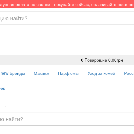
тупная оплата по частям - покупайте сейчас, оплачивайте постеп
0
Tоваров,
на
0.00грн
new
Бренды
Макияж
Парфюмы
Уход за кожей
Расс
ек
вка
,
Оплата