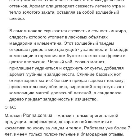
оттенков. Аромат олицетворяет свежесть летнего утра и
тепло золотого заката, оставляя за собой волшебный
шлейф.
В самом начале скрывается свежесть и сочность инжира,
сладость которого утопает в ласковых объятиях
мандарина и клементина. Этот волшебный тандем
открывает дверь в мир цветущей чувственности. В сердце
композиции в гармоничном букете сплетаются фрезия и
цветок апельсина. Черный чай, словно магнит,
приглашает уединиться и отдохнуть от суеты, добавляя
аромат глубины и загадочности. Слияние базовых нот
олицетворяет магию: бензоин придает аромат теплому,
привлекательному обаянию, виргинский кедр окутывает
композицию мягкой древесной пеленой, а сандаловое
дерево придает загадочность и изящество.
О НАС
Магазин Pionna.com.ua – магазин только оригинальной
продукции: парфюмерии, декоративной косметики и
косметики по уходу за лицом и телом. Работаем уже более 7
лет, имеем только положительные и благодарные отзывы.