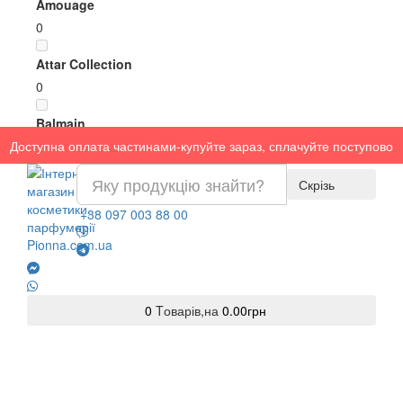
Amouage
0
Attar Collection
0
Balmain
Доступна оплата частинами-купуйте зараз, сплачуйте поступово
0
Björk and Berries
Скрізь
0
+38 097 003 88 00
BORNTOSTANDOUT
0
BYREDO
0
Tоварів,
на
0.00грн
0
Carolina Herrera
0