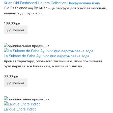
0
Kilian Old Fashioned Liquors Collection Парфумована вода
Old Fashioned від By Kilian - це парфум для жінок та чоловіків,
належить до групи аро..
ORMONDE JAYNE
0
189.00грн
ORTO PARISI
До кошика
0
PARFUMS DE MARLY
0
La Sultane de Saba Ayurvedique парфумована вода
Аромат характеру, оповитого таємницею, який покликаний
Reinvented
бути перш за все бажанням, а потім чарівністю..
0
80.00грн
Roja Parfums
До кошика
0
Sisley
0
Lalique Encre Indigo
TIFFANY CO