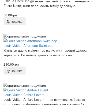
Lalique Encre Indigo — це сучасний фланкер легендарного
Encre Noire, який переносить темну деревну е..
0
50.00грн
Tiziana Terenzi
0
До кошика
Tom Ford
0
Louis Vuitton Afternoon Swim edp
TRUSSARDI
Уявіть ви давно мріяли про відпустку і нарешті вдалося
0
вирватися. Ви летите, їдите і от нарешті стої..
V CANTO
210.00грн
0
До кошика
VERCASE
0
VERTUS
Louis Vuitton Ambre Levant
0
Louis Vuitton Ambre Levant — це велична, глибока та
огортаюча парфумерна композиція з ексклюзивної к..