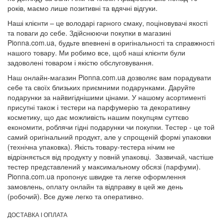
років, маємо лише позитивні та вдячні відгуки.
Наші клієнти – це володарі гарного смаку, поціновувачі якості
та поваги до себе. Здійснюючи покупки в магазині
Pionna.com.ua, будьте впевнені в оригінальності та справжності
нашого товару. Ми робимо все, щоб наші клієнти були
задоволені товаром і якістю обслуговування.
Наш онлайн-магазин Pionna.com.ua дозволяє вам порадувати
себе та своїх близьких приємними подарунками. Даруйте
подарунки за найвигіднішими цінами. У нашому асортименті
присутні також і тестери на парфумерію та декоративну
косметику, що дає можливість нашим покупцям суттєво
економити, роблячи гідні подарунки чи покупки. Тестер - це той
самий оригінальний продукт, але у спрощеній формі упаковки
(технічна упаковка). Якість товару-тестера нічим не
відрізняється від продукту у повній упаковці. Зазвичай, частіше
тестер представлений у максимальному обсязі (парфуми).
Pionna.com.ua пропонує швидке та легке оформлення
замовлень, оплату онлайн та відправку в цей же день
(робочий). Все дуже легко та оперативно.
ДОСТАВКА І ОПЛАТА