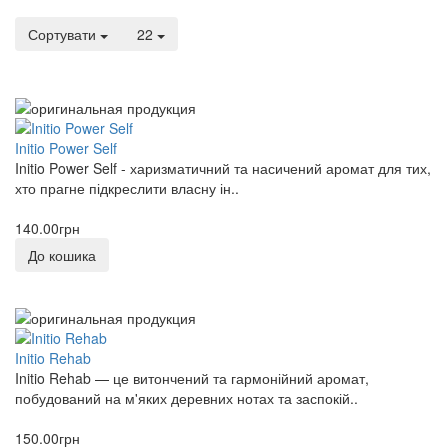
0
Сортувати
22
Genyum
0
Giardini Di Toscana
0
Initio Power Self
Initio Power Self - харизматичний та насичений аромат для тих,
Giorgio Armani
хто прагне підкреслити власну ін..
0
140.00грн
Giorgio Armani Prive
До кошика
0
Givenchy
0
Initio Rehab
GRITTI
Initio Rehab — це витончений та гармонійний аромат,
побудований на м'яких деревних нотах та заспокій..
0
150.00грн
Gucci