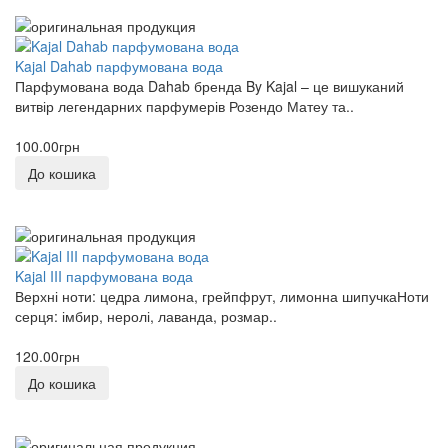
LE LABO
0
Kajal Dahab парфумована вода
Парфумована вода Dahab бренда By Kajal – це вишуканий
Louis Vuitton
витвір легендарних парфумерів Розендо Матеу та..
0
100.00грн
Maison Crivelli
До кошика
0
Maison Francis Kurkdjian
0
Kajal III парфумована вода
MANCERA
Верхні ноти: цедра лимона, грейпфрут, лимонна шипучкаНоти
0
серця: імбир, неролі, лаванда, розмар..
Marc-Antoine Barrois
120.00грн
0
До кошика
Matiere Premiere
0