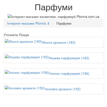
Парфуми
Dolce & Gabbana
0
Інтернет-магазин Pionna 🌷
Парфуми
Dsquared2
0
Уточнити Пошук
Escentric Molecules
Жіночі аромати (183)
0
Essential Parfums
Нішева парфумерія (162)
0
Etat Libre d'Orange
Унісекс парфумерія (156)
0
Ex Nihilo
Чоловічі аромати (152)
0
Fragrance Du Bois