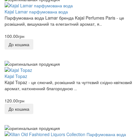
MEMO
Kajal Lamar парфумована вода
Парфумована вода Lamar бренда Kajal Perfumes Paris - це
0
розкішний, вишуканий та елегантний аромат, я..
Molecules
100.00грн
0
До кошика
Montale
0
Montblanc
Kajal Topaz
0
Kajal Topaz - це сяючий, розкішний та чуттєвий східно-квітковий
аромат, натхненний благородною ..
Moschino
0
120.00грн
До кошика
Narciso Rodriguez
0
NASOMATTO