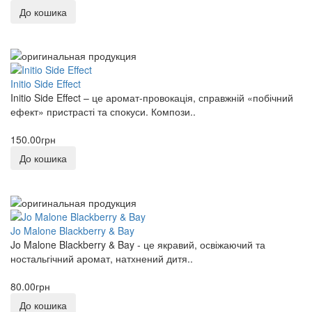
До кошика
0
Guerlain
0
Initio Side Effect
Hermes
Initio Side Effect – це аромат-провокація, справжній «побічний
0
ефект» пристрасті та спокуси. Компози..
Hormone Paris
150.00грн
0
До кошика
INITIO
0
Jo Malone
Jo Malone Blackberry & Bay
0
Jo Malone Blackberry & Bay - це якравий, освіжаючий та
ностальгічний аромат, натхнений дитя..
Juliette Has A Gun
80.00грн
0
До кошика