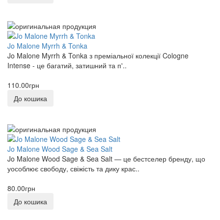
KAJAL
0
Kilian
Jo Malone Myrrh & Tonka
0
Jo Malone Myrrh & Tonka з преміальної колекції Cologne
Intense - це багатий, затишний та п'..
LA SULTANE DE SABA
0
110.00грн
До кошика
Lacoste
0
Lalique
0
Jo Malone Wood Sage & Sea Salt
Jo Malone Wood Sage & Sea Salt — це бестселер бренду, що
Lancome
уособлює свободу, свіжість та дику крас..
0
80.00грн
Lanvin
До кошика
0